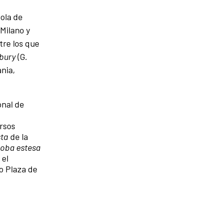
ola de
Milano y
tre los que
bury
(G.
nia,
onal de
ersos
sta
de la
oba estesa
 el
o Plaza de