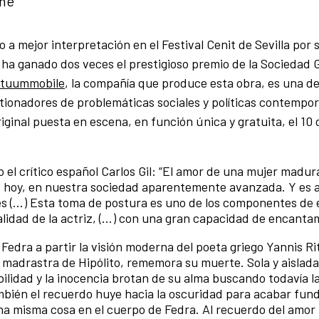
iné
 a mejor interpretación en el Festival Cenit de Sevilla por 
, ha ganado dos veces el prestigioso premio de la Sociedad 
etuummobile
, la compañía que produce esta obra, es una de
tionadores de problemáticas sociales y políticas contempo
iginal puesta en escena, en función única y gratuita, el 10
 el crítico español Carlos Gil: “El amor de una mujer madur
bú, hoy, en nuestra sociedad aparentemente avanzada. Y es 
es (…) Esta toma de postura es uno de los componentes de 
lidad de la actriz, (…) con una gran capacidad de encanta
 Fedra a partir la visión moderna del poeta griego Yannis Rit
 madrastra de Hipólito, rememora su muerte. Sola y aislada
abilidad y la inocencia brotan de su alma buscando todavía l
ambién el recuerdo huye hacia la oscuridad para acabar fun
na misma cosa en el cuerpo de Fedra. Al recuerdo del amor