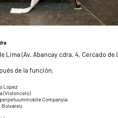
dra
de Lima (Av. Abancay cdra. 4, Cercado de 
pués de la función.
lo López
a (Violoncelo)
o: perpetuummobile Companyia
i Boixareu