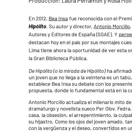
Producción: Laura Perramon y Rosa Mol
En 2012,
Bea Insa
fue reconocida con el Premio
Hipólito
. Su autor y director,
Antonio Morcillo
Autores y Editores de España (SGAE). Y
perp
destacan hoy en el país por sus montajes cues
Lima tiene ahora la oportunidad de ver esta or
la Gran Biblioteca Pública.
De Hipólito (o la mirada de Hipólito)
ha afirmado
un joven que no llega a la veintena es un ta
establece Bea Insa su debate con los present
propuesta, donde lo fundamental está en la ca
Antonio Morcillo actualiza el milenario mito de
dramaturgo y novelista sueco Per Olov. Fedra,
casa, la obsesión, el arrepentimiento, la culp
su hijastro. Como los ojos del joven amado, t
con la vergüenza y el deseo, convertidos en u