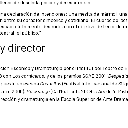
, llenas de desolada pasión y desesperanza.
 una declaración de intenciones: una mesita de mármol, una
 entre su carácter simbólico y cotidiano. El cuerpo del acto
 espacio totalmente desnudo, con el objetivo de llegar de 
eatral: el público.”
y director
ción Escénica y Dramaturgia por el Institut del Teatre de 
98 con
Los carniceros,
y de los premios SGAE 2001 (
Despedid
a puesto en escena
Cavallitus
(Festival Internacional de Sitg
eatre 2006),
Backstage
(Ca l’Estruch, 2009),
i Aoi
de Y. Mis
dirección y dramaturgia en la Escola Superior de Arte Dramá