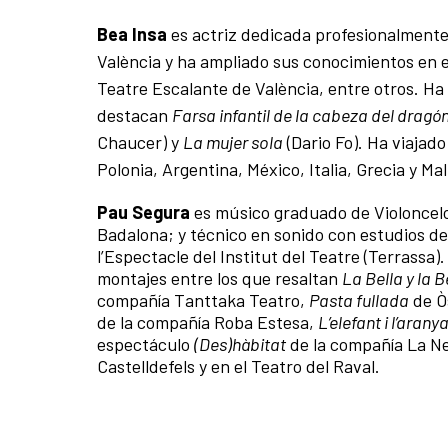
Bea Insa
es actriz dedicada profesionalmente
València y ha ampliado sus conocimientos en e
Teatre Escalante de València, entre otros. Ha
destacan
Farsa infantil de la cabeza del dragó
Chaucer) y
La mujer sola
(Dario Fo). Ha viajad
Polonia, Argentina, México, Italia, Grecia y Mal
Pau Segura
es músico graduado de Violoncelo
Badalona; y técnico en sonido con estudios de 
l’Espectacle del Institut del Teatre (Terrassa
montajes entre los que resaltan
La Bella y la B
compañía Tanttaka Teatro,
Pasta fullada
de Ò
de la compañía Roba Estesa,
L’elefant i l’arany
espectáculo
(Des)hàbitat
de la compañía La Ne
Castelldefels y en el Teatro del Raval.