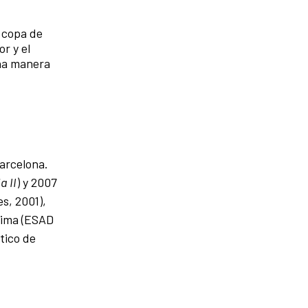
 copa de
r y el
una manera
Barcelona.
a II
) y 2007
es, 2001),
hima (ESAD
tico de