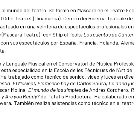
 al mundo del teatro. Se formó en Máscara en el Teatre Esc
l Odin Teatret (Dinamarca), Centro dei Ricerca Teatrale de 
 actuado en una veintena de espectáculos profesionales en
n
(Mascara Teatre); con Ship of fools,
Los cuentos de Canter
o con sus espectáculos por España, Francia, Holanda, Alema
ta.
 y Lenguaje Musical en el Conservatori de Música Professi
esta especialidad en la Escola de les Tècniques de l’Art de
). Ha trabajado como técnico de sonido, vídeo y luces en div
estia. El Musical
,
Flamenco hoy
de Carlos Saura,
La doña ju
scar Molina,
El mundo de los simples
de Andrés Corchero,
R
a
y
Are you Ready?
de Tutatis Productora. Ha colaborado en
vera. También realiza asistencias como técnico en el teatr