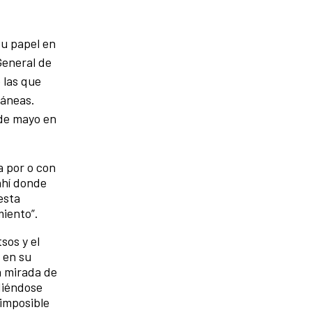
su papel en
General de
 las que
ráneas.
 de mayo en
a por o con
ahí donde
esta
miento”.
sos y el
 en su
a mirada de
diéndose
 imposible