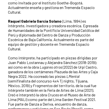
como invitada por el Instituto Goethe-Bogotá.
Actualmente enseña y gestiona en Tremenda Espacio
Cultural.
Raquel Gabriela García Solano
(Lima, 1994) es
intérprete, investigadora y creadora escénica. Egresada
de Humanidades de la Pontificia Universidad Católica del
Perú y diplomada del Centro de Danza y Producción
Escénica de Baja California. Actualmente es parte del
equipo de gestión y docente en Tremenda Espacio
Cultural.
Como intérprete, ha participado en piezas dirigidas por
Juan Pablo Lostannau y Alejandra Sánchez (2018-2019);
así como en la obra
Lugares otros
(2022) de Urpi Castro,
ganadora de los certámenes Plazuela de las Artes y Caja
Negra 2022. Ha cocreado las piezas
LMental
(semifinalista del concurso 4x4 Tj nights, Tijuana,
México, 2019) y
Fragmentos del territorio
, de la cual fue
intérprete también en la Feria de Artes de Lima (2021).
Creó e interpretó la obra
Cruces
en el Museo de Arte de
Lima (MALI) como parte del Lima Garden Festival 2021.
Fue parte de Danza a Deriva, encuentro de danza,
performance y activismo en Sao Paulo (Brasil), como