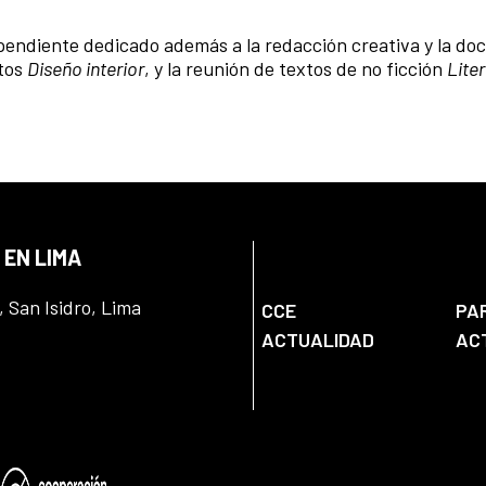
ependiente dedicado además a la redacción creativa y la doc
ntos
Diseño interior
, y la reunión de textos de no ficción
Lite
 EN LIMA
, San Isidro, Lima
CCE
PA
ACTUALIDAD
AC