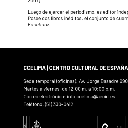
2007).
Luego de ejercer el periodismo, es editor ind
Posee dos libros inéditos: el conjunto de cue
Facebook
.
CCELIMA | CENTRO CULTURAL DE ESPAÑA
Sede temporal (oficinas): Av. Jorge Basadre 990
Martes a viernes, de 12:00 m. a 10:00 p.m.
Correo electrónico: info.ccelima@aecid.es
Teléfono: (51) 330-0412