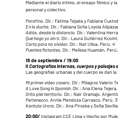
Mediante el diario íntimo, el ensayo fílmico y l
personal y colectivo.
Parafina
. Dir.: Fátima Tejada y Fabiana Custod
En la ducha
. Dir.: Fabiana Sofía Loyola Alipáza
Adi
ó
s, desde la distancia
. Dir.: Valentina Herr
Qué hago yo sin ti
. Dir.: Laura Gutiérrez Kcomt,
Carta para no olvidar.
Dir.: Nat Ulloa, Perú, 4’
Puentes flotantes
. Dir.: Melissa Huamán, Perú, 
16 de septiembre / 19:00
II
Cartografías internas, cuerpos y paisajes 
Las geografías urbanas y del cuerpo se dan l
Mi primer video casero
. Dir.: Milagros Valerio 
A Love Song in Spanish.
Dir.: Ana Elena Tejera
Grito piel territorio
. Dir.: Nair Gramajo, Argenti
Pertenezco.
Annie Mendoza Carrasco, Perú, 3’
Kantuta Urora
. Dir.: Ana Piroska y Sofía Sevilla,
20:00/
Instagram CCE Lima y Hecho por Muje