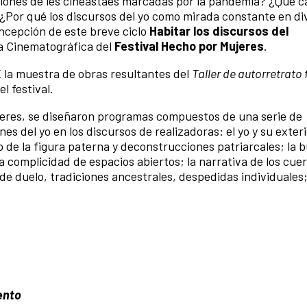
iones de les cineastaes marcadas por la pandemia? ¿Qué c
? ¿Por qué los discursos del yo como mirada constante en di
ncepción de este breve ciclo
Habitar los discursos del
ía Cinematográfica del
Festival Hecho por Mujeres
.
 la muestra de obras resultantes del
Taller de autorretrato
l festival.
ujeres, se diseñaron programas compuestos de una serie de
es del yo en los discursos de realizadoras: el yo y su exter
to de la figura paterna y deconstrucciones patriarcales; la
 la complicidad de espacios abiertos; la narrativa de los cu
de duelo, tradiciones ancestrales, despedidas individuales
ento