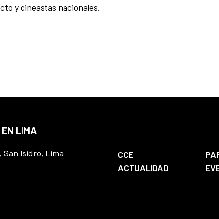
cto y cineastas nacionales.
 EN LIMA
, San Isidro, Lima
CCE
PA
ACTUALIDAD
EV