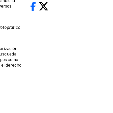
ambió la
versos
 fotográfico
iorización
 búsqueda
erpos como
; el derecho