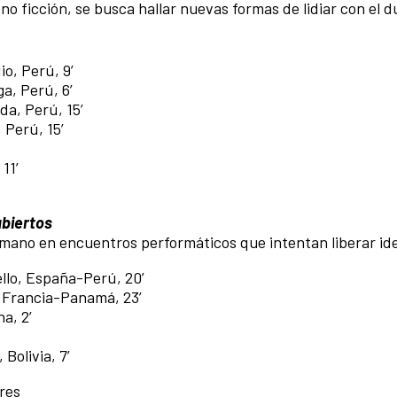
a no ficción, se busca hallar nuevas formas de lidiar con el d
io, Perú, 9’
ga, Perú, 6’
ada, Perú, 15’
 Perú, 15’
11’
abiertos
a mano en encuentros performáticos que intentan liberar id
Tello, España-Perú, 20’
, Francia-Panamá, 23’
na, 2’
 Bolivia, 7’
res