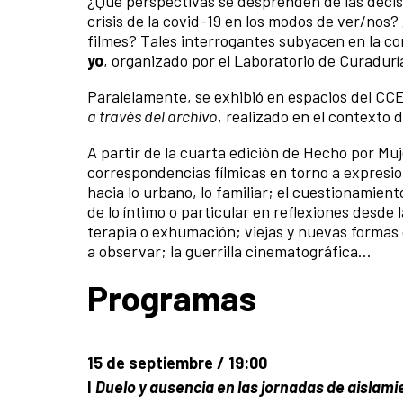
¿Qué perspectivas se desprenden de las decis
crisis de la covid-19 en los modos de ver/nos
filmes? Tales interrogantes subyacen en la co
yo
, organizado por el Laboratorio de Curadur
Paralelamente, se exhibió en espacios del CCE
a través del archivo
, realizado en el contexto de
A partir de la cuarta edición de Hecho por M
correspondencias fílmicas en torno a expresion
hacia lo urbano, lo familiar; el cuestionamien
de lo íntimo o particular en reflexiones desde
terapia o exhumación; viejas y nuevas formas 
a observar; la guerrilla cinematográfica…
Programas
15 de septiembre / 19:00
I
Duelo y ausencia en las jornadas de aislami