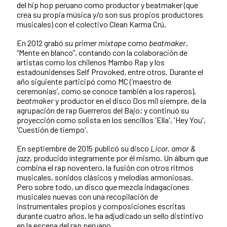
del hip hop peruano como productor y beatmaker (que
crea su propia música y/o son sus propios productores
musicales) con el colectivo Clean Karma Crú.
En 2012 grabó su primer
mixtape
como
beatmaker
,
“Mente en blanco”, contando con la colaboración de
artistas como los chilenos Mambo Rap y los
estadounidenses Self Provoked, entre otros. Durante el
año siguiente participó como MC (‘maestro de
ceremonias’, como se conoce también a los raperos),
beatmaker
y productor en el disco Dos mil siempre, de la
agrupación de rap Guerreros del Bajo; y continuó su
proyección como solista en los sencillos 'Ella', 'Hey You',
'Cuestión de tiempo'.
En septiembre de 2015 publicó su disco
Licor, amor &
jazz
, producido íntegramente por él mismo. Un álbum que
combina el rap noventero, la fusión con otros ritmos
musicales, sonidos clásicos y melodías armoniosas.
Pero sobre todo, un disco que mezcla indagaciones
musicales nuevas con una recopilación de
instrumentales propios y composiciones escritas
durante cuatro años, le ha adjudicado un sello distintivo
en la escena del rap peruano.