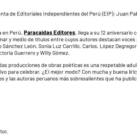
enta de Editoriales Independientes del Perú (EIP); Juan Pab
a en Perú,
Paracaídas Editores
, llega a su 12 aniversario 
nar y medio de títulos entre cuyos autores destacan voces
 Sánchez León, Sonia Luz Carrillo, Carlos, López Degregori
ictoria Guerrero y Willy Gómez.
as producciones de obras poéticas es una respetable adul
ivo para celebrar. ¿El mejor modo? Con mucha y buena líric
ores y las autoras peruanos más sobresalientes que ha publi
tor.