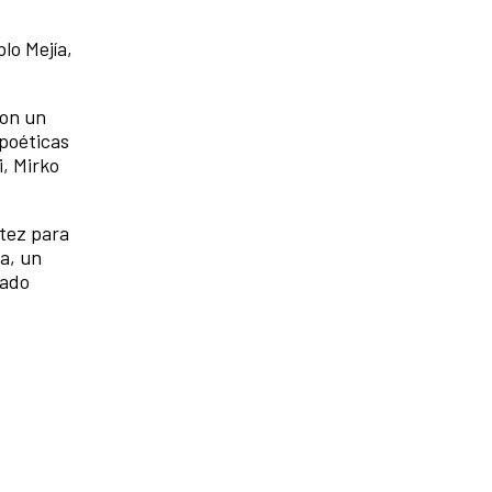
lo Mejía,
con un
 poéticas
, Mirko
tez para
a, un
cado