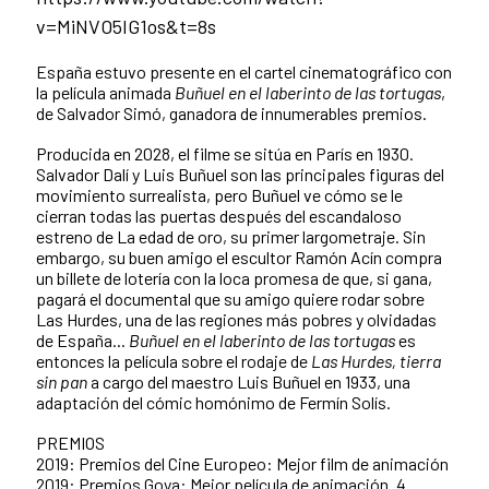
v=MiNVO5IG1os&t=8s
España estuvo presente en el cartel cinematográfico con
la película animada
Buñuel en el laberinto de las tortugas
,
de Salvador Simó, ganadora de innumerables premios.
Producida en 2028, el filme se sitúa en París en 1930.
Salvador Dalí y Luis Buñuel son las principales figuras del
movimiento surrealista, pero Buñuel ve cómo se le
cierran todas las puertas después del escandaloso
estreno de La edad de oro, su primer largometraje. Sin
embargo, su buen amigo el escultor Ramón Acín compra
un billete de lotería con la loca promesa de que, si gana,
pagará el documental que su amigo quiere rodar sobre
Las Hurdes, una de las regiones más pobres y olvidadas
de España...
Buñuel en el laberinto de las tortugas
es
entonces la película sobre el rodaje de
Las Hurdes, tierra
sin pan
a cargo del maestro Luis Buñuel en 1933, una
adaptación del cómic homónimo de Fermín Solís.
PREMIOS
2019: Premios del Cine Europeo: Mejor film de animación
2019: Premios Goya: Mejor película de animación. 4