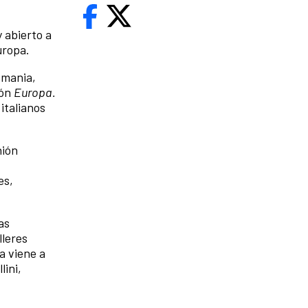
y abierto a
uropa.
emania,
ión
Europa.
italianos
nión
es,
as
lleres
a viene a
lini,