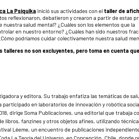
ca La Psíquika
inició sus actividades con el
taller de afic
tos reflexionaron, debatieron y crearon a partir de estas p
e nuestra salud mental? ¿Cuáles son los elementos que la
olar en nuestro entorno? ¿Cuáles han sido nuestros frac
¿Cómo podríamos cuidar colectivamente nuestra salud men
los talleres no son excluyentes, pero toma en cuenta qu
tigadora y editora. Su trabajo enfatiza las temáticas de sa
a participado en laboratorios de innovación y robótica socia
18, dirige Soma Publicaciones, una editorial que trabaja co
e libros, fanzines y otros objetos afines, utilizando técnic
estival Léeme, un encuentro de publicaciones independiente
 Toda La Teoría del Universo, en Concepción, Chile, donde r