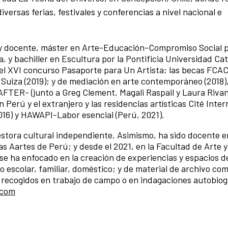
versas ferias, festivales y conferencias a nivel nacional e
l y docente, máster en Arte-Educación-Compromiso Social p
, y bachiller en Escultura por la Pontificia Universidad Cat
el XVI concurso Pasaporte para Un Artista; las becas FCAC
uiza (2019); y de mediación en arte contemporáneo (2018)
 AFTER- (junto a Greg Clement, Magali Raspail y Laura Riva
Perú y el extranjero y las residencias artísticas Cité Inter
-2016) y HAWAPI-Labor esencial (Perú, 2021).
stora cultural independiente. Asimismo, ha sido docente e
 Aartes de Perú; y desde el 2021, en la Facultad de Arte y
se ha enfocado en la creación de experiencias y espacios de
io escolar, familiar, doméstico; y de material de archivo co
e recogidos en trabajo de campo o en indagaciones autobiog
.com