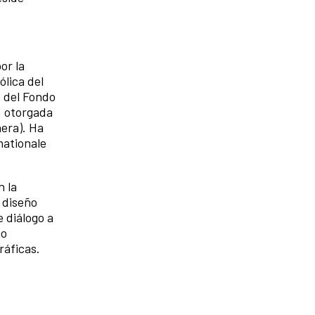
or la
ólica del
 del Fondo
, otorgada
nera). Ha
nationale
n la
 diseño
 diálogo a
mo
ráficas.