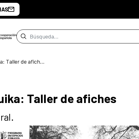
IAS
Barra de búsqueda
Fanzinoteca La Psíquika: Taller de afiches
ika: Taller de afiches
ral.