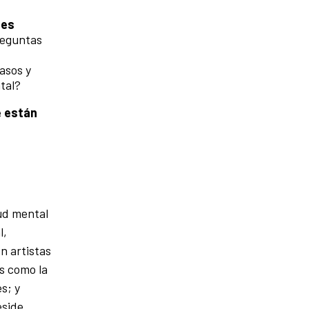
hes
reguntas
asos y
tal?
e están
lud mental
l,
n artistas
as como la
s; y
eside