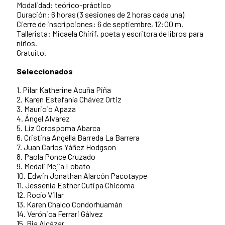
Modalidad: teórico-práctico
Duración: 6 horas (3 sesiones de 2 horas cada una)
Cierre de inscripciones: 6 de septiembre, 12:00 m.
Tallerista: Micaela Chirif, poeta y escritora de libros para
niños.
Gratuito.
Seleccionados
1. Pilar Katherine Acuña Piña
2. Karen Estefanía Chávez Ortiz
3. Mauricio Apaza
4. Ángel Alvarez
5. Liz Ocrospoma Abarca
6. Cristina Angella Barreda La Barrera
7. Juan Carlos Yáñez Hodgson
8. Paola Ponce Cruzado
9. Medali Mejia Lobato
10. Edwin Jonathan Alarcón Pacotaype
11. Jessenia Esther Cutipa Chicoma
12. Rocío Villar
13. Karen Chalco Condorhuamán
14. Verónica Ferrari Gálvez
15. Bia Alcázar