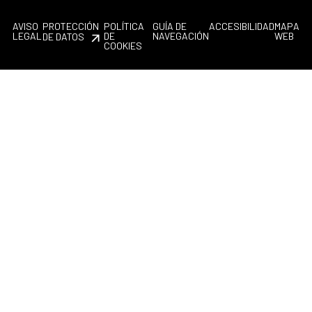
AVISO
PROTECCIÓN
POLÍTICA
GUÍA DE
ACCESIBILIDAD
MAPA
LEGAL
DE
NAVEGACIÓN
WEB
DE DATOS
COOKIES