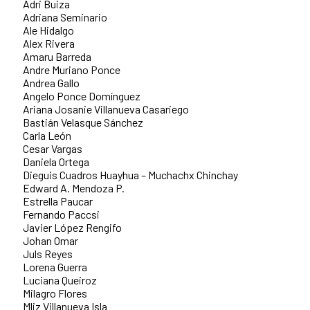
Adri Buiza
Adriana Seminario
Ale Hidalgo
Alex Rivera
Amaru Barreda
Andre Muriano Ponce
Andrea Gallo
Angelo Ponce Domínguez
Ariana Josanie Villanueva Casariego
Bastián Velasque Sánchez
Carla León
Cesar Vargas
Daniela Ortega
Dieguis Cuadros Huayhua – Muchachx Chinchay
Edward A. Mendoza P.
Estrella Paucar
Fernando Paccsi
Javier López Rengifo
Johan Omar
Juls Reyes
Lorena Guerra
Luciana Queiroz
Milagro Flores
Mliz Villanueva Isla