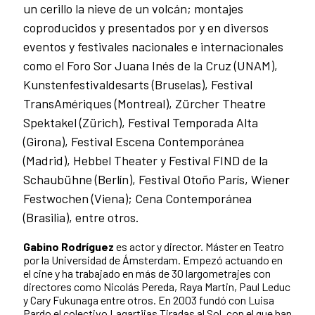
un cerillo la nieve de un volcán; montajes
coproducidos y presentados por y en diversos
eventos y festivales nacionales e internacionales
como el Foro Sor Juana Inés de la Cruz (UNAM),
Kunstenfestivaldesarts (Bruselas), Festival
TransAmériques (Montreal), Zürcher Theatre
Spektakel (Zürich), Festival Temporada Alta
(Girona), Festival Escena Contemporánea
(Madrid), Hebbel Theater y Festival FIND de la
Schaubühne (Berlín), Festival Otoño París, Wiener
Festwochen (Viena); Cena Contemporánea
(Brasilia), entre otros.
Gabino Rodríguez
es actor y director. Máster en Teatro
por la Universidad de Ámsterdam. Empezó actuando en
el cine y ha trabajado en más de 30 largometrajes con
directores como Nicolás Pereda, Raya Martin, Paul Leduc
y Cary Fukunaga entre otros. En 2003 fundó con Luisa
Pardo el colectivo Lagartijas Tiradas al Sol, con el que han