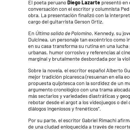
El poeta peruano
Diego Lazarte
presentó en 
conversación con el escritor y columnista Ped
obra. La presentación finalizó con la interpre
cargo del guitarrista Gerson Ortiz.
En
Última salida de Palomino
, Kennedy, su jov
Dulcinea, un personaje tan excéntrico como i
en su casa transforma su rutina en una lucha
urbanas, humor corrosivo y referencias al cin
marginal y brutalmente desbordada por la vio
Sobre la novela, el escritor español Alberto 
mejor tradición picaresca (resuenan en ella e
propuesta quijotesca con la sordidez de un mund
argumento cronológico con una trama alocada, 
más sectarios y variedades diastráticas y geog
rebotar desde el argot a los videojuegos o del
diálogos ingeniosos y frenéticos”.
Por su parte, el escritor Gabriel Rimachi afi
de una ciudad enloquecida a través de recorte