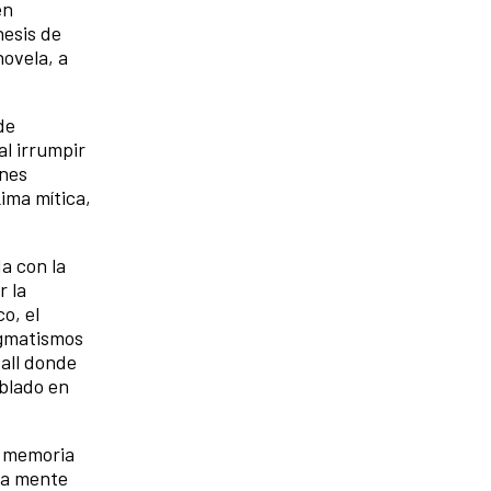
en
nesis de
novela, a
de
l irrumpir
enes
Lima mítica,
a con la
r la
o, el
ogmatismos
ball donde
mblado en
a memoria
na mente