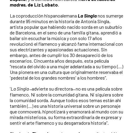
madres,
de Liz Lobato
.
La coproducción hispanoalemana
La Singla
nos sumerge
durante 95 minutos en la historia de Antonia Singla,
artista popular que habiendo nacido sorda en un suburbio
de Barcelona, en el seno de una familia gitana, aprendió a
bailar sin escuchar la música y con solo 17 años
revolucionó el flamenco y alcanzó fama internacional con
sus electrizantes y apasionadas actuaciones. Sin
embargo, antes de cumplir los 30 desapareció de los
escenarios. Cincuenta años después, esta película
“rescata del olvido a una mujer adelantada a su tiempo (…)
Una pionera en una cultura que originalmente reservaba el
'pedestal de los grandes nombres' a los hombres”.
'
La Singla
̶ advierte su directora ̶ no es una película sobre
flamenco. Ni sobre la comunidad gitana. Ni siquiera sobre
la comunidad sorda. Aunque todos esos temas están ahí
también (…) es una historia universal sobre un personaje
que conmoverá, hipnotizará y enamorará al mundo con su
mirada misteriosa, su forma extraordinaria de expresar y
sentir el arte flamenco y su desgarradora historia”.