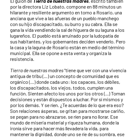
El guion de
Tierra de nuestras madres
, escrito también
por la directora Liz Lobato, compone en 88 minutos un
hilarante y resiliente argumento en torno a Rosario, una
anciana que vive a las afueras de un pueblo manchego
con su hijo discapacitado, su burro y su cabra. Ella se
gana la vida vendiendo la sal de higuera de su laguna a los
lugareños. El pueblo está arruinado por la ludopatía de
sus habitantes, y los gobernantes deciden venderlo. Pero
la casa y la laguna de Rosario están en medio del término
municipal. Ella se opone a esta venta y organiza la
resistencia.
Tierra de nuestras madres
“tiene que ver con una vivencia
antigua de tribu (…) un concepto de comunidad que es
orgánico (…) donde cada uno: los capaces, los débiles,
los discapacitados, los viejos, todos, cumplen una
función. Sienten afecto los unos por los otros (...) Toman
decisiones y están dispuestos a luchar. Por sí mismos y
por los demás. Y se ríen. ¿Te acuerdas de lo que era eso?
Son relaciones ásperas, se gritan para mostrarse cariño,
se pegan para no abrazarse, se ríen para no llorar. Ese
mundo de miseria material y riqueza humana, donde la
ironía sirve para hacer más llevadera la vida, para
mantener la dignidad, donde uno se ríe de su sombra, ese