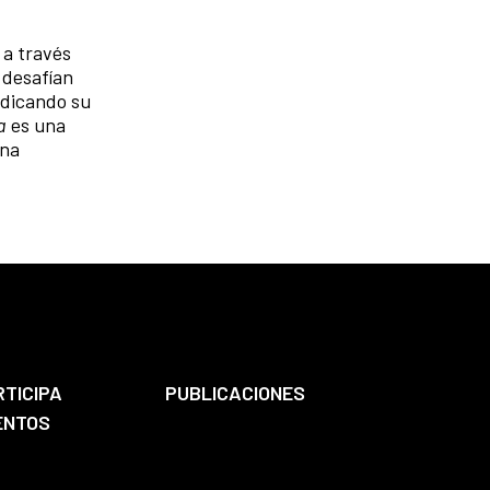
 a través
e desafían
indicando su
a
es una
una
RTICIPA
PUBLICACIONES
ENTOS