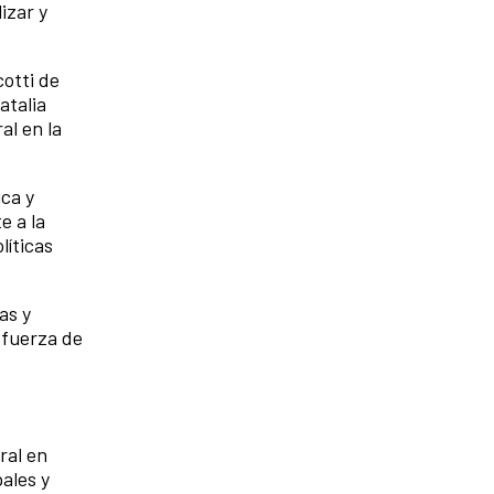
izar y
cotti de
atalia
al en la
ica y
e a la
líticas
as y
a fuerza de
ral en
ales y