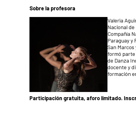
Sobre la profesora
Valeria Agui
Nacional de 
Compañía Na
Paraguay y P
San Marcos 
formó parte 
de Danza In
docente y d
formación e
Participación gratuita, aforo limitado. Ins