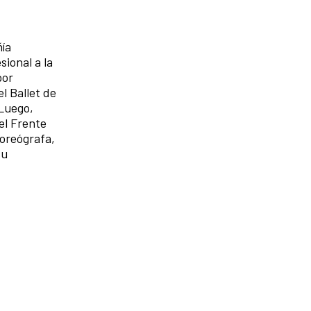
ñía
ional a la
por
l Ballet de
Luego,
el Frente
oreógrafa,
su