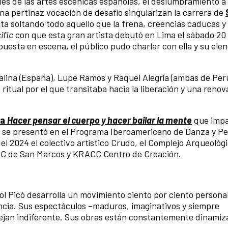
les de las artes escénicas españolas, el deslumbramiento a 
una pertinaz vocación de desafío singularizan la carrera de
nta soltando todo aquello que la frena, creencias caducas 
ific
con que esta gran artista debutó en Lima el sábado 20 
 puesta en escena, el público pudo charlar con ella y su ele
lina (España), Lupe Ramos y Raquel Alegría (ambas de Perú)
ritual por el que transitaba hacia la liberación y una reno
za
Hacer pensar el cuerpo y hacer bailar la mente
que impar
icó se presentó en el Programa Iberoamericano de Danza y 
l 2024 el colectivo artístico Crudo, el Complejo Arqueológ
 CC de San Marcos y KRACC Centro de Creación.
Sol Picó desarrolla un movimiento ciento por ciento person
otencia. Sus espectáculos –maduros, imaginativos y siempre
dejan indiferente. Sus obras están constantemente dinamiz