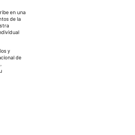
ribe en una
ntos de la
stra
ndividual
ios y
acional de
,
u