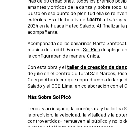
Más de 30 creaciones, todos los premios posib
amantes y críticos de la danza y, sobre todo, 
Justo en ese punto de plenitud ella se reinve
estériles. Es el leitmotiv de
Lastre
, el
site spec
2024 en la huaca Mateo Salado. Al finalizar la
acompañante.
Acompañada de las bailarinas Marta Santacata
música de Judith Farrés,
Sol Picó
desplegó un 
la configuraban de manera única.
Con esta obra y el
taller de creación de dan
de julio en el Centro Cultural San Marcos, P
Cuerpo Atardecer que coproducen a lo largo de
Salado y el CCE Lima, en colaboración con el
Más Sobre Sol Picó
Tenaz y arriesgada, la coreógrafa y bailarina 
la precisión, la velocidad, la vitalidad y la p
controvertidos– remueven al público y no lo 
humor y el diálogo con los espectadores.