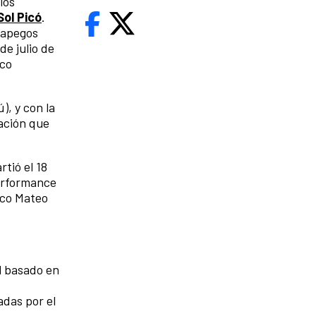
los
Sol Picó
.
y apegos
de julio de
nco
, y con la
vación que
tió el 18
Performance
ico Mateo
al basado en
adas por el