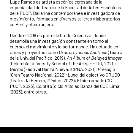
Lupe Ramos es artista escénica egresada de la
especialidad de Teatro de la Facultad de Artes Escénicas
de la PUCP. Bailarina contemporánea e investigadora de
movimiento, formada en diversos talleres y laboratorios
en Perú y el extranjero.
Desde el 2019 es parte de Crudo Colectivo, donde
desarrolla una investigación constante en torno al
cuerpo, el movimiento y la performance. Ha actuado en
obras y proyectos como
Ornitorhynchus Anatinus
(Teatro
de la Univ.del Pacífico, 2019),
An Álbum of Delayed Imagen
(Columbia University School of the Arts, EE UU, 2021);
Germa
(Festival Danza Nueva, ICPNA, 2021);
Presagio
(Gran Teatro Nacional, 2022);
Luna
, del colectivo CRUDO
(teatro JJ Herrera, México, 2022); El bien amado (CC
PUCP, 2023),
Calatita
(ciclo A Solas Danza del CCE Lima
(2023), entre otras.