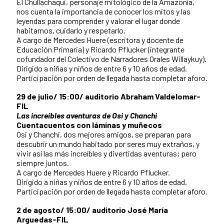
El Chullachaqui, personaje mitológico de la Amazonía,
nos cuenta la importancia de conocer los mitos y las
leyendas para comprender y valorar el lugar donde
habitamos, cuidarlo y respetarlo.
A cargo de Mercedes Huere (escritora y docente de
Educación Primaria) y Ricardo Pflucker (integrante
cofundador del Colectivo de Narradores Orales Willaykuy).
Dirigido a niñas y niños de entre 6 y 10 años de edad.
Participación por orden de llegada hasta completar aforo.
29 de julio/ 15:00/
auditorio Abraham Valdelomar-
FIL
Las increíbles aventuras de Osi y Chanchi
Cuentacuentos con láminas y muñecos
Osi y Chanchi, dos mejores amigos, se preparan para
descubrir un mundo habitado por seres muy extraños, y
vivir así las más increíbles y divertidas aventuras; pero
siempre juntos.
A cargo de Mercedes Huere y Ricardo Pflucker.
Dirigido a niñas y niños de entre 6 y 10 años de edad.
Participación por orden de llegada hasta completar aforo.
2 de agosto/ 15:00/ auditorio José María
Arguedas-FIL