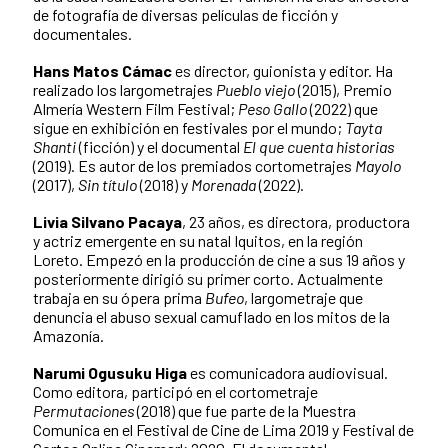
de fotografía de diversas películas de ficción y
documentales.
Hans Matos Cámac
es director, guionista y editor. Ha
realizado los largometrajes
Pueblo viejo
(2015), Premio
Almería Western Film Festival;
Peso Gallo
(2022) que
sigue en exhibición en festivales por el mundo;
Tayta
Shanti
(ficción) y el documental
El que cuenta historias
(2019). Es autor de los premiados cortometrajes
Mayolo
(2017),
Sin título
(2018) y
Morenada
(2022).
Livia Silvano Pacaya
, 23 años, es directora, productora
y actriz emergente en su natal Iquitos, en la región
Loreto. Empezó en la producción de cine a sus 19 años y
posteriormente dirigió su primer corto. Actualmente
trabaja en su ópera prima
Bufeo
, largometraje que
denuncia el abuso sexual camuflado en los mitos de la
Amazonía.
Narumi Ogusuku Higa
es comunicadora audiovisual.
Como editora, participó en el cortometraje
Permutaciones
(2018) que fue parte de la Muestra
Comunica en el Festival de Cine de Lima 2019 y Festival de