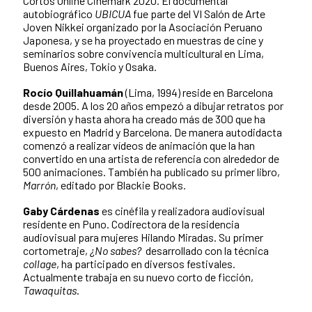
Cortos Online Cinemark 2020. El documental
autobiográfico
UBICUA
fue parte del VI Salón de Arte
Joven Nikkei organizado por la Asociación Peruano
Japonesa, y se ha proyectado en muestras de cine y
seminarios sobre convivencia multicultural en Lima,
Buenos Aires, Tokio y Osaka.
Rocío Quillahuamán
(Lima, 1994) reside en Barcelona
desde 2005. A los 20 años empezó a dibujar retratos por
diversión y hasta ahora ha creado más de 300 que ha
expuesto en Madrid y Barcelona. De manera autodidacta
comenzó a realizar vídeos de animación que la han
convertido en una artista de referencia con alrededor de
500 animaciones. También ha publicado su primer libro,
Marrón
, editado por Blackie Books.
Gaby Cárdenas
es cinéfila y realizadora audiovisual
residente en Puno. Codirectora de la residencia
audiovisual para mujeres Hilando Miradas. Su primer
cortometraje,
¿No sabes?
desarrollado con la técnica
collage
, ha participado en diversos festivales.
Actualmente trabaja en su nuevo corto de ficción,
Tawaquitas
.