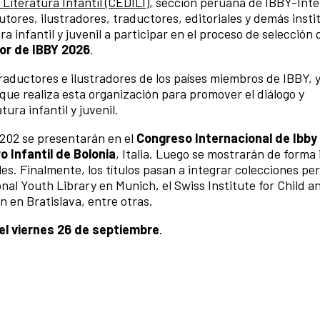
iteratura Infantil (CEDILI)
, sección peruana de IBBY-Inte
tores, ilustradores, traductores, editoriales y demás insti
a infantil y juvenil a participar en el proceso de selección d
or de IBBY 2026
.
 traductores e ilustradores de los países miembros de IBBY, 
 que realiza esta organización para promover el diálogo y
ura infantil y juvenil.
r 202 se presentarán en el
Congreso Internacional de Ibby
ro Infantil de Bolonia
, Italia. Luego se mostrarán de forma 
les. Finalmente, los títulos pasan a integrar colecciones p
nal Youth Library en Munich, el Swiss Institute for Child 
n en Bratislava, entre otras.
el viernes 26 de septiembre
.