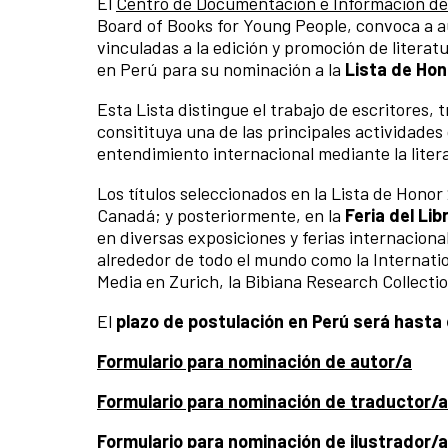
El
Centro de Documentación e Información de L
Board of Books for Young People, convoca a au
vinculadas a la edición y promoción de literatur
en Perú para su nominación a la
Lista de Hon
Esta Lista distingue el trabajo de escritores,
consitituya una de las principales actividades
entendimiento internacional mediante la literat
Los títulos seleccionados en la Lista de Hono
Canadá; y posteriormente, en la
Feria del Lib
en diversas exposiciones y ferias internaciona
alrededor de todo el mundo como la Internatio
Media en Zurich, la Bibiana Research Collectio
El
plazo de postulación en Perú será hasta 
Formulario para nominación de autor/a
Formulario para nominación de traductor/a
Formulario para nominación de ilustrador/a