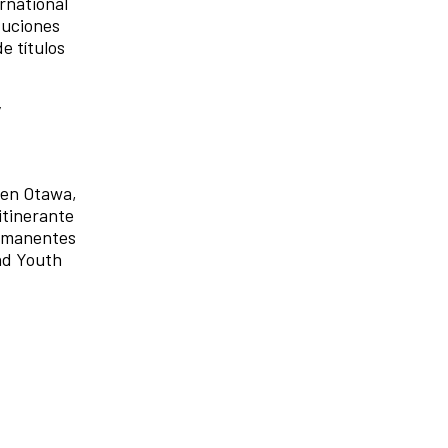
rnational
tuciones
e títulos
y
en Otawa,
itinerante
ermanentes
and Youth