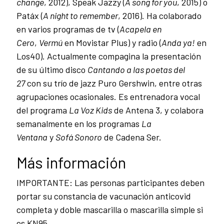
change
, 2012), Speak Jazzy (
A song for you
, 2015) o
Patáx (
A night to remember
, 2016). Ha colaborado
en varios programas de tv (
Acapela en
Cero
,
Vermú
en Movistar Plus) y radio (
Anda ya!
en
Los40). Actualmente compagina la presentación
de su último disco
Cantando a las poetas del
27
con su trío de jazz Puro Gershwin, entre otras
agrupaciones ocasionales. Es entrenadora vocal
del programa
La Voz Kids
de Antena 3, y colabora
semanalmente en los programas
La
Ventana
y
Sofá Sonoro
de Cadena Ser.
Más información
IMPORTANTE: Las personas participantes deben
portar su constancia de vacunación anticovid
completa y doble mascarilla o mascarilla simple si
es KN95.