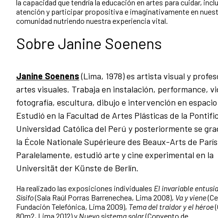
la capacidad que tendría la educación en artes para cuidar, inclu
atención y participar propositiva e imaginativamente en nues
comunidad nutriendo nuestra experiencia vital.
Sobre Janine Soenens
Janine Soenens
(Lima, 1978) es artista visual y profe
artes visuales. Trabaja en instalación, performance, vi
fotografía, escultura, dibujo e intervención en
espacio
Estudió en la Facultad de Artes Plásticas de la Pontifi
Universidad Católica del Perú y posteriormente se gr
la École Nationale Supérieure des Beaux-Arts de París
Paralelamente, estudió arte y cine experimental en la
Universität der Künste de Berlín.
Ha realizado las exposiciones individuales
El invariable entus
Sísifo
(Sala Raúl Porras Barrenechea, Lima 2008),
Va y viene
(Ce
Fundación Telefónica, Lima 2009),
Tema del traidor y el héroe
(
80m2, Lima 2012) y
Nuevo sistema solar
(Convento de