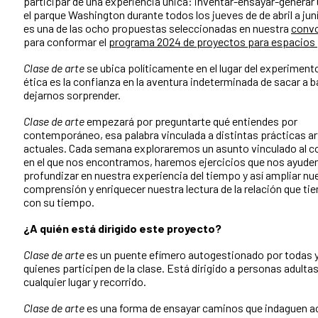
participar de una experiencia única: inventar-ensayar-generar 
el parque Washington durante todos los jueves de de abril a jun
es una de las ocho propuestas seleccionadas en nuestra
convo
para conformar el
programa 2024 de proyectos para espacios 
Clase de arte
se ubica políticamente en el lugar del experiment
ética es la confianza en la aventura indeterminada de sacar a ba
dejarnos sorprender.
Clase de arte
empezará por preguntarte qué entiendes por
contemporáneo, esa palabra vinculada a distintas prácticas ar
actuales. Cada semana exploraremos un asunto vinculado al c
en el que nos encontramos, haremos ejercicios que nos ayude
profundizar en nuestra experiencia del tiempo y así ampliar nu
comprensión y enriquecer nuestra lectura de la relación que tien
con su tiempo.
¿A quién está dirigido este proyecto?
Clase de arte
es un puente efímero autogestionado por todas 
quienes participen de la clase. Está dirigido a personas adulta
cualquier lugar y recorrido.
Clase de arte
es una forma de ensayar caminos que indaguen a