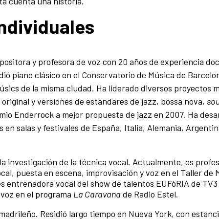
ta cuenta una historia.
ndividuales
positora y profesora de voz con 20 años de experiencia do
ió piano clásico en el Conservatorio de Música de Barcelon
úsics de la misma ciudad. Ha liderado diversos proyectos 
original y versiones de estándares de jazz, bossa nova,
so
emio Enderrock a mejor propuesta de jazz en 2007. Ha desa
en salas y festivales de España, Italia, Alemania, Argentin
 la investigación de la técnica vocal. Actualmente, es profe
al, puesta en escena, improvisación y voz en el Taller de 
es entrenadora vocal del show de talentos EUFòRIA de TV3
a voz en el programa
La Caravana
de Radio Estel.
madrileño. Residió largo tiempo en Nueva York, con estanc