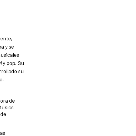
cente,
a y se
musicales
ul
y pop. Su
rrollado su
a,
sora de
Músics
 de
ias