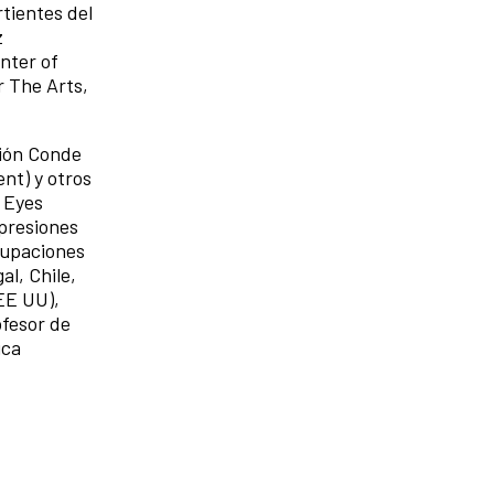
tientes del
z
nter of
r The Arts,
ión Conde
ent) y otros
d Eyes
xpresiones
rupaciones
al, Chile,
(EE UU),
ofesor de
ica