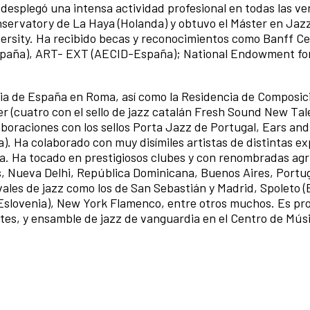
esplegó una intensa actividad profesional en todas las ver
onservatory de La Haya (Holanda) y obtuvo el Máster en Jaz
rsity. Ha recibido becas y reconocimientos como Banff Ce
España), ART- EXT (AECID-España); National Endowment fo
ia de España en Roma, así como la Residencia de Composic
er (cuatro con el sello de jazz catalán Fresh Sound New Tal
aboraciones con los sellos Porta Jazz de Portugal, Ears an
). Ha colaborado con muy disímiles artistas de distintas e
aña. Ha tocado en prestigiosos clubes y con renombradas ag
s, Nueva Delhi, República Dominicana, Buenos Aires, Portug
vales de jazz como los de San Sebastián y Madrid, Spoleto 
 (Eslovenia), New York Flamenco, entre otros muchos. Es pr
etes, y ensamble de jazz de vanguardia en el Centro de Mús