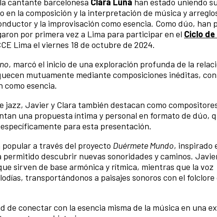
la cantante barcelonesa
Clara Luna
han estado uniendo su
 en la composición y la interpretación de música y arreglo
o conductor y la improvisación como esencia. Como dúo, han
garon por primera vez a Lima para participar en el
Ciclo de
CCE Lima el viernes 18 de octubre de 2024.
no
, marcó el inicio de una exploración profunda de la relac
iquecen mutuamente mediante composiciones inéditas, con 
ón como esencia.
de jazz, Javier y Clara también destacan como compositore
entan una propuesta íntima y personal en formato de dúo, q
s específicamente para esta presentación.
 popular a través del proyecto
Duérmete Mundo
, inspirado 
a permitido descubrir nuevas sonoridades y caminos. Javier
que sirven de base armónica y rítmica, mientras que la voz
lodías, transportándonos a paisajes sonoros con el folclore
dad de conectar con la esencia misma de la música en una e