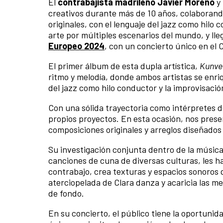
El
contrabajista madrileño Javier Moreno
y 
creativos durante más de 10 años, colaborando
originales, con el lenguaje del jazz como hil
arte por múltiples escenarios del mundo, y lle
Europeo 2024
, con un concierto único en el 
El primer álbum de esta dupla artística,
Kunve
ritmo y melodía, donde ambos artistas se enr
del jazz como hilo conductor y la improvisaci
Con una sólida trayectoria como intérpretes 
propios proyectos. En esta ocasión, nos pres
composiciones originales y arreglos diseñado
Su investigación conjunta dentro de la música
canciones de cuna de diversas culturas, les h
contrabajo, crea texturas y espacios sonoros 
aterciopelada de Clara danza y acaricia las me
de fondo.
En su concierto, el público tiene la oportuni