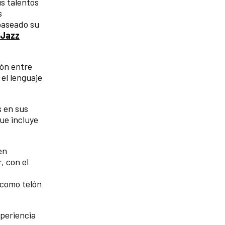
s talentos
s
 paseado su
 Jazz
ión entre
el lenguaje
s en sus
ue incluye
en
, con el
 como telón
xperiencia