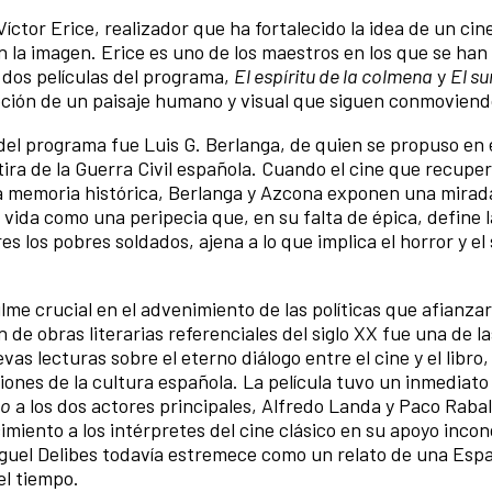
 Víctor Erice, realizador que ha fortalecido la idea de un ci
on la imagen. Erice es uno de los maestros en los que se han
 dos películas del programa,
El espíritu de la colmena
y
El su
ripción de un paisaje humano y visual que siguen conmoviend
del programa fue Luis G. Berlanga, de quien se propuso en 
tira de la Guerra Civil española. Cuando el cine que recuper
la memoria histórica, Berlanga y Azcona exponen una mirad
 vida como una peripecia que, en su falta de épica, define l
los pobres soldados, ajena a lo que implica el horror y el
me crucial en el advenimiento de las políticas que afianzar
de obras literarias referenciales del siglo XX fue una de la
vas lecturas sobre el eterno diálogo entre el cine y el libro
iones de la cultura española. La película tuvo un inmediato
uo
a los dos actores principales, Alfredo Landa y Paco Rabal
iento a los intérpretes del cine clásico en su apoyo incond
Miguel Delibes todavía estremece como un relato de una Espa
el tiempo.