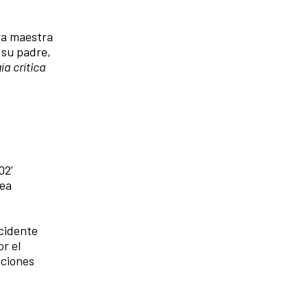
era maestra
 su padre,
ía crítica
02’
rea
ccidente
r el
pciones