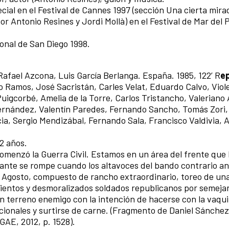
al en el Festival de Cannes 1997 (sección Una cierta mira
r Antonio Resines y Jordi Mollà) en el Festival de Mar del P
ional de San Diego 1998.
 Rafael Azcona, Luis García Berlanga. España. 1985, 122’ R
e
 Ramos, José Sacristán, Carles Velat, Eduardo Calvo, Viole
uigcorbé, Amelia de la Torre, Carlos Tristancho, Valeriano
Hernández, Valentín Paredes, Fernando Sancho, Tomás Zori
ia, Sergio Mendizábal, Fernando Sala, Francisco Valdivia, 
2 años.
menzó la Guerra Civil. Estamos en un área del frente que 
nante se rompe cuando los altavoces del bando contrario a
 Agosto, compuesto de rancho extraordinario, toreo de una
brientos y desmoralizados soldados republicanos por semeja
n terreno enemigo con la intención de hacerse con la vaqui
acionales y surtirse de carne. (Fragmento de Daniel Sánchez
GAE, 2012, p. 1528).