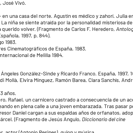
, José Vivó.
 en una casa del norte. Agustín es médico y zahorí. Julia 
 La niña se siente atraída por la personalidad misteriosa de
a querido volver. (Fragmento de Carlos F. Heredero,
Antolog
spañola, 1997, p. 844).
go 1983.
tores Cinematográficos de España, 1983.
nternacional de Melilla 1984.
n: Ángeles González-Sinde y Ricardo Franco. España, 1997, 1
di Mollà, Elvira Mínguez, Ramón Barea, Clara Sanchís, And
3 años.
ero, Rafael, un carnicero castrado a consecuencia de un a
eando en plena calle a una joven embarazada. Tras pasar po
 agresor Daniel cargan a sus espaldas años de orfanatos, ado
a cárcel. (Fragmento de Jesús Angulo,
Diccionario del cine
or, actor (Antonio Resines), guion y música.