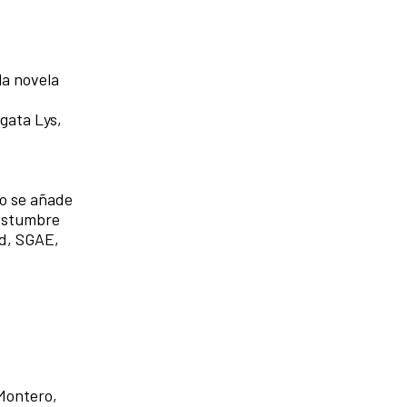
la novela
gata Lys,
po se añade
costumbre
id, SGAE,
 Montero,