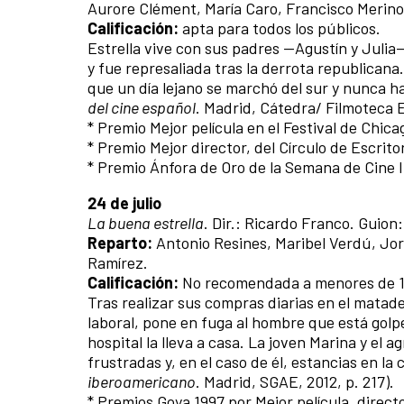
Aurore Clément, María Caro, Francisco Merino
Calificación:
apta para todos los públicos.
Estrella vive con sus padres —Agustín y Julia—
y fue represaliada tras la derrota republicana.
que un día lejano se marchó del sur y nunca h
del cine español
. Madrid, Cátedra/ Filmoteca E
* Premio Mejor película en el Festival de Chica
* Premio Mejor director, del Círculo de Escri
* Premio Ánfora de Oro de la Semana de Cine I
24 de julio
La buena estrella
. Dir.: Ricardo Franco. Guio
Reparto:
Antonio Resines, Maribel Verdú, Jor
Ramírez.
Calificación:
No recomendada a menores de 1
Tras realizar sus compras diarias en el matad
laboral, pone en fuga al hombre que está golp
hospital la lleva a casa. La joven Marina y el
frustradas y, en el caso de él, estancias en l
iberoamericano
. Madrid, SGAE, 2012, p. 217).
* Premios Goya 1997 por Mejor película, direct