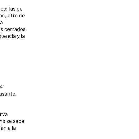
es: las de
ad, otro de
na
os cerrados
tencia y la
4’
lasante,
erva
no se sabe
án a la