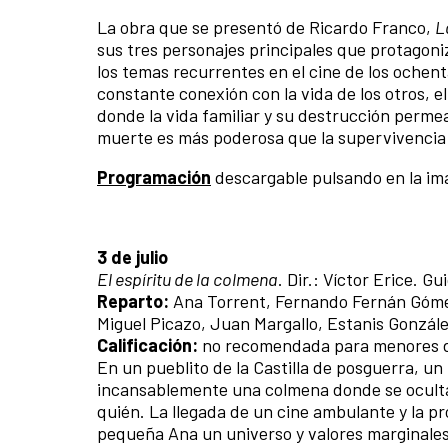
La obra que se presentó de Ricardo Franco,
L
sus tres personajes principales que protagoniz
los temas recurrentes en el cine de los ochent
constante conexión con la vida de los otros, e
donde la vida familiar y su destrucción permea
muerte es más poderosa que la supervivencia d
Programación
descargable pulsando en la im
3 de julio
El espíritu de la
colmena
. Dir.: Víctor Erice. 
Reparto:
Ana Torrent, Fernando Fernán Gómez, 
Miguel Picazo, Juan Margallo, Estanis Gonzál
Calificación:
no recomendada para menores d
En un pueblito de la Castilla de posguerra, un
incansabl
emente una colmena donde se oculta 
quién. La llegada de un cine ambulante y la p
pequeña Ana un universo y valores marginales