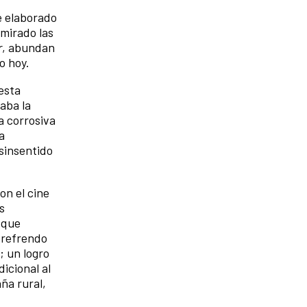
ne elaborado
 mirado las
r
, abundan
o hoy.
esta
aba la
a corrosiva
a
 sinsentido
on el cine
s
, que
 refrendo
; un logro
icional al
ña rural,