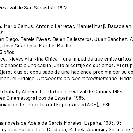
Festival de San Sebastián 1973.
n: Mario Camus, Antonio Larreta y Manuel Matji. Basada en 
3’
an Diego, Terele Pávez, Belén Ballesteros, Juan Sanchez, Á
, José Guardiola, Maribel Martín.
3 años.
irce, Nieves y la Niña Chica —una impedida que emite gritos
 chabola a una casita junto al cortijo de sus amos. Al gru
 pájaros que es expulsado de una hacienda próxima por su 
 Manuel Hidalgo,
Diccionario del cine iberoamericano
. Madr
o Rabal y Alfredo Landa) en el Festival de Cannes 1984
ores Cinematográficos de España, 1985.
ociación de Cronistas del Espectáculo (ACE), 1986.
una novela de Adelaida García Morales. España, 1983, 93’
, Icíar Bollaín, Lola Cardona, Rafaela Aparicio, Germaine