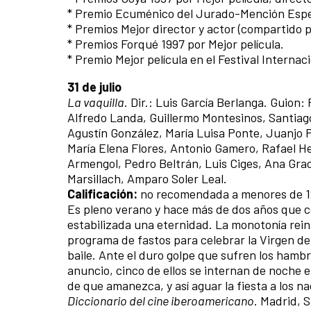
* Premio Ecuménico del Jurado-Mención Especi
* Premios Mejor director y actor (compartido po
* Premios Forqué 1997 por Mejor película.
* Premio Mejor película en el Festival Internac
31 de julio
La vaquilla
. Dir.: Luis García Berlanga. Guion:
Alfredo Landa, Guillermo Montesinos, Santiago
Agustín González, María Luisa Ponte, Juanjo P
María Elena Flores, Antonio Gamero, Rafael 
Armengol, Pedro Beltrán, Luis Ciges, Ana Grac
Marsillach, Amparo Soler Leal.
Calificación:
no recomendada a menores de 1
Es pleno verano y hace más de dos años que co
estabilizada una eternidad. La monotonía rei
programa de fastos para celebrar la Virgen de
baile. Ante el duro golpe que sufren los ham
anuncio, cinco de ellos se internan de noche e
de que amanezca, y así aguar la fiesta a los n
Diccionario del cine iberoamericano
. Madrid, S