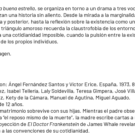
a buena estrella
, se organiza en torno a un drama a tres voc
an una historia sin aliento. Desde la mirada a la marginalid
a y posterior, hasta la reflexión sobre la existencia como u
l triángulo amoroso recuerda la claustrofobia de los entorn
 una cotidianidad imposible, cuando la pulsión entre la exis
e los propios individuos.
agen.
Guion: Ángel Fernández Santos y Víctor Erice, España, 1973, 8
Isabel Tellería, Laly Soldevilla, Teresa Gimpera, José Vil
ez, Kety de la Cámara, Manuel de Agutina, Miguel Aguado.
e 12 años.
 matrimonio sobrevive con sus hijas. Mientras el padre obs
“el reposo mismo de la muerte”, la madre escribe cartas a 
royección de
El Doctor Frankenstein
de James Whale revelar
 a las convenciones de su cotidianidad.