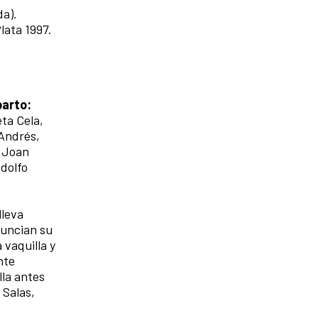
da).
lata 1997.
parto:
ta Cela,
 Andrés,
, Joan
Adolfo
lleva
nuncian su
 vaquilla y
nte
lla antes
 Salas,