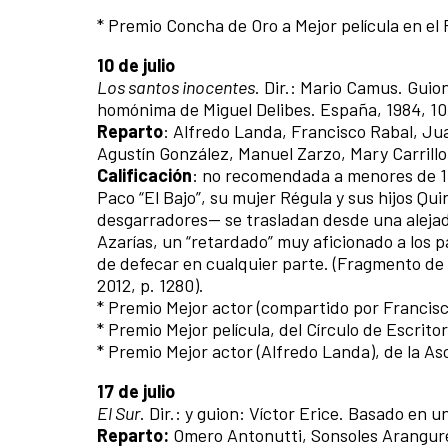
* Premio Concha de Oro a Mejor película en el 
10 de julio
Los san
tos inocentes
. Dir.: Mario Camus. Guio
homónima de Miguel Delibes. España, 1984, 10
Reparto
: Alfredo Landa, Francisco Rabal, Ju
Agustín González, Manuel Zarzo, Mary Carrillo
Calificación
: no recomendada a menores de 1
Paco “El Bajo”, su mujer Régula y sus hijos Qu
desgarradores— se trasladan desde una alejada
Azarías, un “retardado” muy aficionado a los
de defecar en cualquier parte. (Fragmento de
2012, p. 1280).
* Premio Mejor actor (compartido por Francisc
* Premio Mejor película, del Círculo de Escrit
* Premio Mejor actor (Alfredo Landa), de la As
17 de julio
El Sur
. Dir.: y guion: Víctor Erice. Basado en 
Reparto:
Omero Antonutti, Sonsoles Aranguren