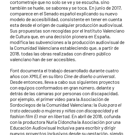
cortometraje que no solo se ve y se escucha, sino
también se huele, se saborea y se toca. En junio de 2017,
comparece en el Senado español explicando su nuevo
modelo de accesibilidad, consistente en tener en cuenta
esta desde el origen de cualquier producción audiovisual.
Sus propuestas son recogidas por el Instituto Valenciano
de Cultura que, en una decisión pionera en España,
modifica las subvenciones a la producción audiovisual de
la Comunidad Valenciana estableciendo que, a partir de
2018, todas las obras realizadas con dinero público
valenciano han de ser accesibles.
Font documenta el trabajo desarrollado durante cuatro
años con
XMILE
en su libro
Cine de diseño o universal
.
Desde entonces, lleva a cabo sus siguientes proyectos
con equipos conformados en gran número, delante y
detrás de las cámaras por personas con discapacidad,
por ejemplo, el primer vídeo para la Asociación de
Sordociegos de la Comunidad Valenciana; la
Guía para el
trato adecuado a mujeres y niñas con discapacidad
y el
fashion film
El mar en libertad
. En abril de 2018, cofunda
con la productora Nuria Cidoncha la Asociación por una
Educación Audiovisual Inclusiva para escribir y dirigir
nuevos proyectos inclusivos desde su gestación, siendo