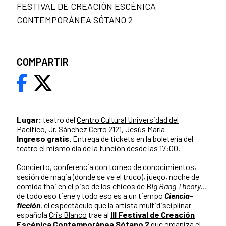
FESTIVAL DE CREACIÓN ESCÉNICA
CONTEMPORÁNEA SÓTANO 2
COMPARTIR
Lugar:
teatro del
Centro Cultural Universidad del
Pacífico
, Jr. Sánchez Cerro 2121, Jesús María
Ingreso gratis.
Entrega de tickets en la boletería del
teatro el mismo día de la función desde las 17:00.
Concierto, conferencia con torneo de conocimientos,
sesión de magia (donde se ve el truco), juego, noche de
comida thai en el piso de los chicos de B
ig Bang Theory
…
de todo eso tiene y todo eso es a un tiempo
Ciencia-
ficción
, el espectáculo que la artista multidisciplinar
española
Cris Blanco
trae al
III Festival de Creación
Escénica Contemporánea Sótano 2
que organiza el