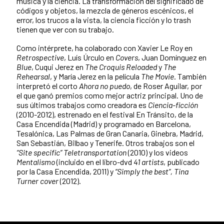
música y la ciencia. La transformación del significado de
códigos y objetos, la mezcla de géneros escénicos, el
error, los trucos a la vista, la ciencia ficción y lo trash
tienen que ver con su trabajo.
Como intérprete, ha colaborado con Xavier Le Roy en
Retrospective
, Luís Úrculo en
Covers
, Juan Domínguez en
Blue
, Cuqui Jerez en
The Croquis Reloaded
y
The
Rehearsal
, y María Jerez en la película
The Movie
. También
interpretó el corto
Ahora no puedo
, de Roser Aguilar, por
el que ganó premios como mejor actriz principal. Uno de
sus últimos trabajos como creadora es
Ciencia-ficción
(2010-2012), estrenado en el festival En Tránsito, de la
Casa Encendida (Madrid) y programado en Barcelona,
Tesalónica, Las Palmas de Gran Canaria, Ginebra, Madrid,
San Sebastián, Bilbao y Tenerife. Otros trabajos son el
“Site specific” Teletransportation
(2010) y los videos
Mentalismo
(incluido en el libro-dvd
41 artists
, publicado
por la Casa Encendida, 2011) y
“Simply the best”, Tina
Turner cover
(2012).