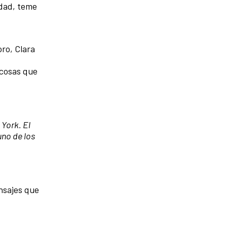
edad, teme
ro, Clara
 cosas que
 York. El
uno de los
ensajes que