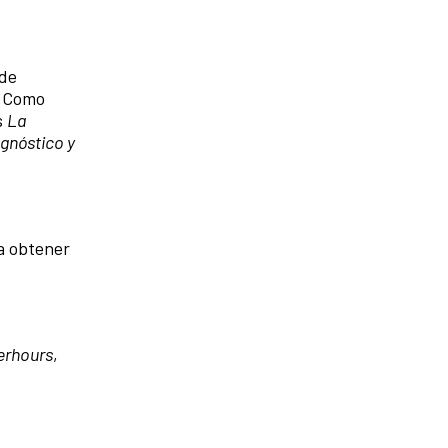
 de
. Como
s
La
agnóstico y
a obtener
erhours
,