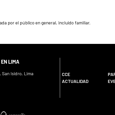
da por el público en general, incluido familiar.
 EN LIMA
, San Isidro, Lima
CCE
PA
ACTUALIDAD
EV