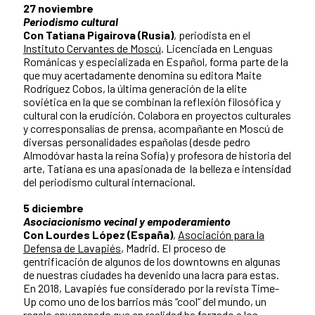
27 noviembre
Periodismo cultural
Con Tatiana Pigairova (Rusia)
, periodista en el
Instituto Cervantes de Moscú
. Licenciada en Lenguas
Románicas y especializada en Español, forma parte de la
que muy acertadamente denomina su editora Maite
Rodríguez Cobos, la última generación de la elite
soviética en la que se combinan la reflexión filosófica y
cultural con la erudición. Colabora en proyectos culturales
y corresponsalías de prensa, acompañante en Moscú de
diversas personalidades españolas (desde pedro
Almodóvar hasta la reina Sofía) y profesora de historia del
arte, Tatiana es una apasionada de la belleza e intensidad
del periodismo cultural internacional.
5 diciembre
Asociacionismo vecinal y empoderamiento
Con Lourdes López (España)
,
Asociación para la
Defensa de Lavapiés
, Madrid. El proceso de
gentrificación de algunos de los downtowns en algunas
de nuestras ciudades ha devenido una lacra para estas.
En 2018, Lavapiés fue considerado por la revista Time-
Up como uno de los barrios más “cool” del mundo, un
regalo envenenado que en realidad ha forzado a los