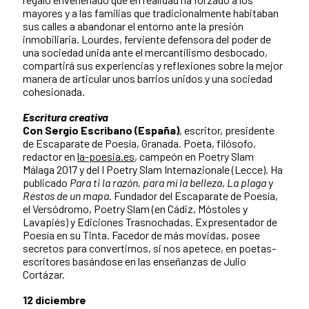
mayores y a las familias que tradicionalmente habitaban
sus calles a abandonar el entorno ante la presión
inmobiliaria. Lourdes, ferviente defensora del poder de
una sociedad unida ante el mercantilismo desbocado,
compartirá sus experiencias y reflexiones sobre la mejor
manera de articular unos barrios unidos y una sociedad
cohesionada.
Escritura creativa
Con Sergio Escribano (España)
, escritor, presidente
de Escaparate de Poesía, Granada. Poeta, filósofo,
redactor en
la-poesia.es
, campeón en Poetry Slam
Málaga 2017 y del I Poetry Slam Internazionale (Lecce). Ha
publicado
Para ti la razón, para mí la belleza
,
La plaga
y
Restos de un mapa
. Fundador del Escaparate de Poesía,
el Versódromo, Poetry Slam (en Cádiz, Móstoles y
Lavapiés) y Ediciones Trasnochadas. Expresentador de
Poesía en su Tinta. Facedor de más movidas, posee
secretos para convertirnos, si nos apetece, en poetas-
escritores basándose en las enseñanzas de Julio
Cortázar.
12 diciembre