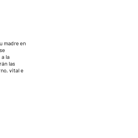
su madre en
 se
a la
rán las
no, vital e