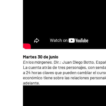
Martes 30 de junio
En los márgenes
. Dir.: Juan Diego Botto, Espa
La cuenta atrás de tres personajes, con senda
a 24 horas claves que pueden cambiar el curso 
económico tiene sobre las relaciones personale
adelante.