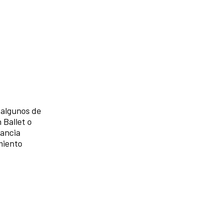
r algunos de
 Ballet o
fancia
miento