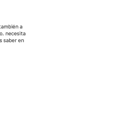
 también a
o, necesita
es saber en