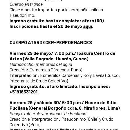
Cuerpo en trance
Clase maestra impartida por la compañía chilena
Pseudónimo.
Ingreso gratuito hasta completar aforo (60).
Inscripciones hasta el 20 de mayo
aquí
.
CUERPO ATARDECER-PERFORMANCES
Viernes 29 de mayo/ 7:00 p.m./ Ipakura Centro de
Artes (Valle Sagrado-Huarán, Cusco)
Mamaq’ocha: memorias del agua
Creación: Esmeralda Cárdenas (Puno)
Interpretación: Esmeralda Cárdenas y Roly Dávila (Cusco,
integrante de Crudo Colectivo)
Ingreso gratuito, aforo limitado. Inscripciones:
+51918531291.
Viernes 29 y sábado 30/ 6:00 p.m./ Museo de Sitio
Pucllana (General Borgoño cdra. 8, Miraflores, Lima)
Sangre mineral: vibraciones de Pucllana
Creación e interpretación: Pseudónimo (Chile) y Crudo
Colectivo (Perú)
Ingreso gratuito, aforo limitado. Inscripciones
aquí
.