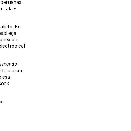
y peruanas
 Lalá y
alista. Es
espliega
conexión
electropical
el mundo
,
 tejida con
e esa
Rock
as