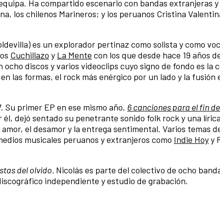
 Arequipa. Ha compartido escenario con bandas extranjeras 
a, los chilenos Marineros; y los peruanos Cristina Valentina
ldevilla) es un explorador pertinaz como solista y como voc
pos
Cuchillazo
y
La Mente
con los que desde hace 19 años d
 ocho discos y varios videoclips cuyo signo de fondo es la 
en las formas, el rock más enérgico por un lado y la fusión 
.
7. Su primer EP en ese mismo año,
6 canciones para el fin d
él, dejó sentado su penetrante sonido folk rock y una lírica
amor, el desamor y la entrega sentimental. Varios temas d
edios musicales peruanos y extranjeros como
Indie Hoy
y 
stas del olvido.
Nicolás es parte del colectivo de ocho band
iscográfico independiente y estudio de grabación.