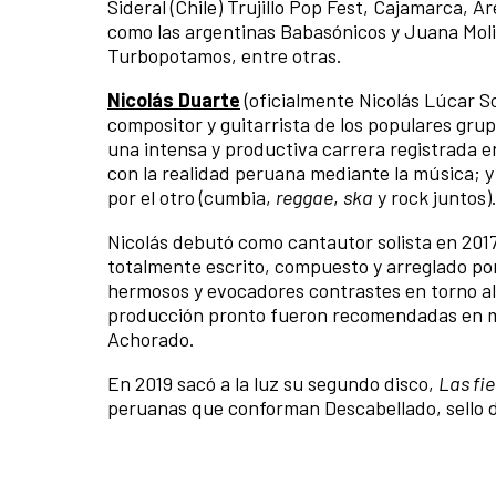
Sideral (Chile) Trujillo Pop Fest, Cajamarca,
como las argentinas Babasónicos y Juana Molin
Turbopotamos, entre otras.
Nicolás Duarte
(oficialmente Nicolás Lúcar So
compositor y guitarrista de los populares gru
una intensa y productiva carrera registrada en
con la realidad peruana mediante la música; y 
por el otro (cumbia,
reggae
,
ska
y rock juntos)
Nicolás debutó como cantautor solista en 201
totalmente escrito, compuesto y arreglado por 
hermosos y evocadores contrastes en torno al 
producción pronto fueron recomendadas en m
Achorado.
En 2019 sacó a la luz su segundo disco,
Las fie
peruanas que conforman Descabellado, sello d