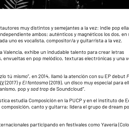
autores muy distintos y semejantes a la vez: indie pop ella
u independiente ambos; auténticos y magnéticos los dos, en 
da uno es vocalista, compositor/a y guitarrista a la vez.
ia Valencia, exhibe un indudable talento para crear letras
s, envueltas en pop melódico, texturas electrónicas y una 
hazlo tú mismo”, en 2014, llamó la atención con su EP debut
P
NV
(2017) y
El fantasma
(2019), un disco muy especial para el
ianismo, pop y
sad trap
de Soundcloud”.
tística estudia Composición en la PUCP y en el instituto de 
 composición, canto y guitarra; lidera el grupo de dream p
nternacionales participando en festivales como Yavería (Col