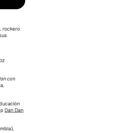
, rockero
sus
voz
an con
la,
Educación
op
Dan Dan
ombia),