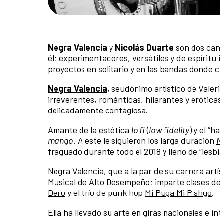
Negra Valencia
y
Nicolás Duarte
son dos cant
él; experimentadores, versátiles y de espírit
proyectos en solitario y en las bandas donde ca
Negra Valencia
, seudónimo artístico de Valer
irreverentes, románticas, hilarantes y erótica
delicadamente contagiosa.
Amante de la estética
lo fi
(
low fidelity
) y el “
mango
. A este le siguieron los larga duración
fraguado durante todo el 2018 y lleno de “lesb
Negra Valencia
, que a la par de su carrera ar
Musical de Alto Desempeño; imparte clases de
Dero
y el trío de punk hop
Mi Puga Mi Pishgo
.
Ella ha llevado su arte en giras nacionales e i