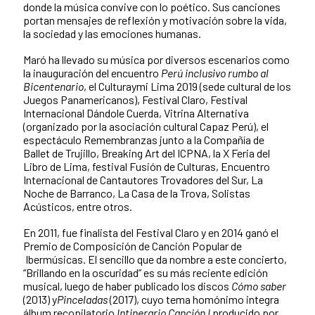
donde la música convive con lo poético. Sus canciones
portan mensajes de reflexión y motivación sobre la vida,
la sociedad y las emociones humanas.
Maró ha llevado su música por diversos escenarios como
la inauguración del encuentro
Perú inclusivo rumbo al
Bicentenario
, el Culturaymi Lima 2019 (sede cultural de los
Juegos Panamericanos), Festival Claro, Festival
Internacional Dándole Cuerda, Vitrina Alternativa
(organizado por la asociación cultural Capaz Perú), el
espectáculo Remembranzas junto a la Compañía de
Ballet de Trujillo, Breaking Art del ICPNA, la X Feria del
Libro de Lima, festival Fusión de Culturas, Encuentro
Internacional de Cantautores Trovadores del Sur, La
Noche de Barranco, La Casa de la Trova, Solistas
Acústicos, entre otros.
En 2011, fue finalista del Festival Claro y en 2014 ganó el
Premio de Composición de Canción Popular de
Ibermúsicas. El sencillo que da nombre a este concierto,
“Brillando en la oscuridad” es su más reciente edición
musical, luego de haber publicado los discos
Cómo saber
(2013) y
Pinceladas
(2017), cuyo tema homónimo integra
álbum recopilatorio
Intinerario Canción I
producido por