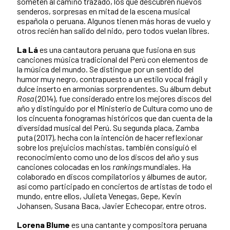
someten al camino trazado, los que descubren nuevos
senderos, sorpresas en mitad de la escena musical
española o peruana. Algunos tienen más horas de vuelo y
otros recién han salido del nido, pero todos vuelan libres.
La Lá
es una cantautora peruana que fusiona en sus
canciones música tradicional del Perú con elementos de
la música del mundo. Se distingue por un sentido del
humor muy negro, contrapuesto a un estilo vocal frágil y
dulce inserto en armonías sorprendentes. Su álbum debut
Rosa
(2014), fue considerado entre los mejores discos del
año y distinguido por el Ministerio de Cultura como uno de
los cincuenta fonogramas históricos que dan cuenta de la
diversidad musical del Perú. Su segunda placa, Zamba
puta (2017), hecha con la intención de hacer reflexionar
sobre los prejuicios machistas, también consiguió el
reconocimiento como uno de los discos del año y sus
canciones colocadas en los
rankings
mundiales. Ha
colaborado en discos compilatorios y álbumes de autor,
así como participado en conciertos de artistas de todo el
mundo, entre ellos, Julieta Venegas, Gepe, Kevin
Johansen, Susana Baca, Javier Echecopar, entre otros.
Lorena Blume
es una cantante y compositora peruana