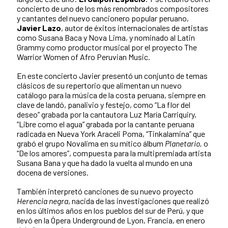
concierto de uno de los más renombrados compositores
y cantantes del nuevo cancionero popular peruano,
Javier Lazo
, autor de éxitos internacionales de artistas
como Susana Baca y Nova Lima, y nominado al Latin
Grammy como productor musical por el proyecto The
Warrior Women of Afro Peruvian Music.
En este concierto Javier presentó un conjunto de temas
clásicos de su repertorio que alimentan un nuevo
catálogo para la música de la costa peruana, siempre en
clave de landó, panalivio y festejo, como “La flor del
deseo” grabada por la cantautora Luz María Carriquiry,
“Libre como el agua” grabada por la cantante peruana
radicada en Nueva York Araceli Poma, “Tinkalamina” que
grabó el grupo Novalima en su mítico álbum
Planetario,
o
“De los amores”, compuesta para la multipremiada artista
Susana Bana y que ha dado la vuelta al mundo en una
docena de versiones.
También interpretó canciones de su nuevo proyecto
Herencia negra
, nacida de las investigaciones que realizó
en los últimos años en los pueblos del sur de Perú, y que
llevó en la Ópera Underground de Lyon, Francia, en enero