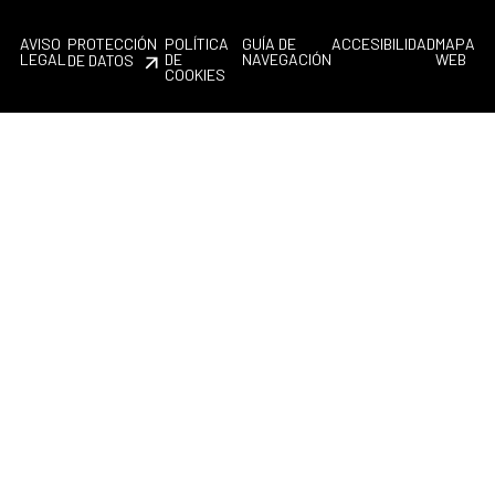
AVISO
PROTECCIÓN
POLÍTICA
GUÍA DE
ACCESIBILIDAD
MAPA
LEGAL
DE
NAVEGACIÓN
WEB
DE DATOS
COOKIES