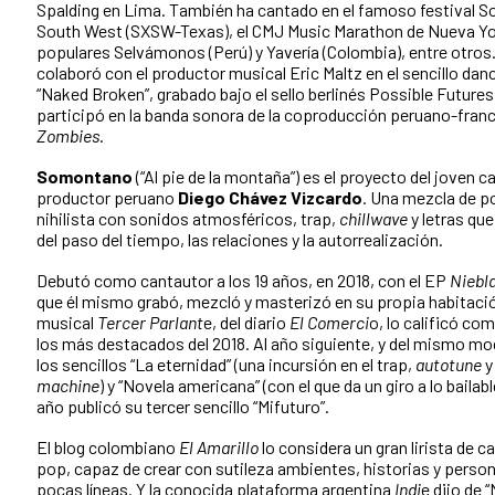
Spalding en Lima. También ha cantado en el famoso festival S
South West (SXSW-Texas), el CMJ Music Marathon de Nueva Yor
populares Selvámonos (Perú) y Yavería (Colombia), entre otros
colaboró con el productor musical Eric Maltz en el sencillo da
“Naked Broken”, grabado bajo el sello berlinés Possible Futures
participó en la banda sonora de la coproducción peruano-fra
Zombies
.
Somontano
(“Al pie de la montaña”) es el proyecto del joven c
productor peruano
Diego Chávez Vizcardo
. Una mezcla de p
nihilista con sonidos atmosféricos, trap,
chillwave
y letras que
del paso del tiempo, las relaciones y la autorrealización.
Debutó como cantautor a los 19 años, en 2018, con el EP
Niebla
que él mismo grabó, mezcló y masterizó en su propia habitació
musical
Tercer Parlant
e, del diario
El Comerci
o, lo calificó co
los más destacados del 2018. Al año siguiente, y del mismo m
los sencillos “La eternidad” (una incursión en el trap,
autotune
machine
) y “Novela americana” (con el que da un giro a lo bailabl
año publicó su tercer sencillo “Mifuturo”.
El blog colombiano
El Amarillo
lo considera un gran lirista de 
pop, capaz de crear con sutileza ambientes, historias y perso
pocas líneas. Y la conocida plataforma argentina
Indi
e dijo de 