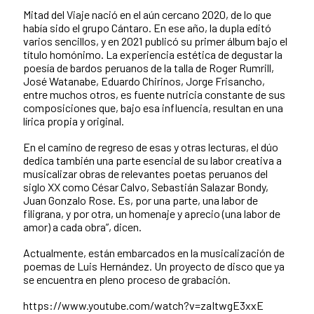
Mitad del Viaje nació en el aún cercano 2020, de lo que
había sido el grupo Cántaro. En ese año, la dupla editó
varios sencillos, y en 2021 publicó su primer álbum bajo el
título homónimo. La experiencia estética de degustar la
poesía de bardos peruanos de la talla de Roger Rumrill,
José Watanabe, Eduardo Chirinos, Jorge Frisancho,
entre muchos otros, es fuente nutricia constante de sus
composiciones que, bajo esa influencia, resultan en una
lírica propia y original.
En el camino de regreso de esas y otras lecturas, el dúo
dedica también una parte esencial de su labor creativa a
musicalizar obras de relevantes poetas peruanos del
siglo XX como César Calvo, Sebastián Salazar Bondy,
Juan Gonzalo Rose. Es, por una parte, una labor de
filigrana, y por otra, un homenaje y aprecio (una labor de
amor) a cada obra”, dicen.
Actualmente, están embarcados en la musicalización de
poemas de Luis Hernández. Un proyecto de disco que ya
se encuentra en pleno proceso de grabación.
https://www.youtube.com/watch?v=zaItwgE3xxE