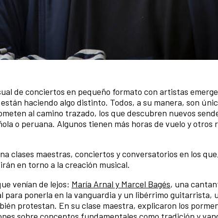
sual de conciertos en pequeño formato con artistas emerg
 están haciendo algo distinto. Todos, a su manera, son úni
 someten al camino trazado, los que descubren nuevos send
ola o peruana. Algunos tienen más horas de vuelo y otros 
ina clases maestras, conciertos y conversatorios en los qu
rán en torno a la creación musical.
que venían de lejos:
María Arnal y Marcel Bagés
, una cantan
al para ponerla en la vanguardia y un libérrimo guitarrista,
bién protestan. En su clase maestra, explicaron los porme
exiones sobre conceptos fundamentales como tradición y van