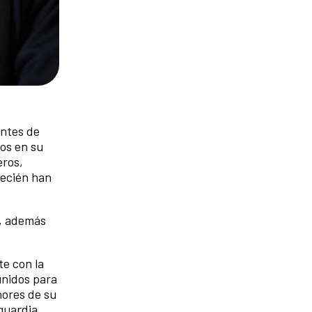
entes de
cos en su
eros,
recién han
e, además
te con la
 unidos para
nores de su
guardia,