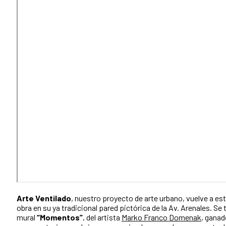
Arte Ventilado
, nuestro proyecto de arte urbano, vuelve a es
obra en su ya tradicional pared pictórica de la Av. Arenales. Se t
mural
“Momentos”
, del artista
Marko Franco Domenak
, ganad