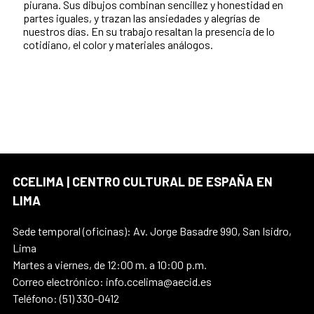
piurana. Sus dibujos combinan sencillez y honestidad en
partes iguales, y trazan las ansiedades y alegrías de
nuestros días. En su trabajo resaltan la presencia de lo
cotidiano, el color y materiales análogos.
CCELIMA | CENTRO CULTURAL DE ESPAÑA EN
LIMA
Sede temporal (oficinas): Av. Jorge Basadre 990, San Isidro,
Lima
Martes a viernes, de 12:00 m. a 10:00 p.m.
Correo electrónico: info.ccelima@aecid.es
Teléfono: (51) 330-0412