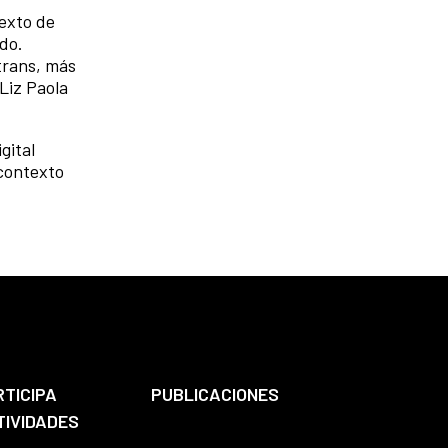
texto de
ado.
trans, más
 Liz Paola
gital
 contexto
RTICIPA
PUBLICACIONES
TIVIDADES