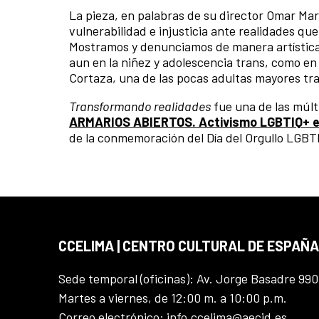
La pieza, en palabras de su director Omar Mar
vulnerabilidad e injusticia ante realidades que
Mostramos y denunciamos de manera artística 
aun en la niñez y adolescencia trans, como en 
Cortaza, una de las pocas adultas mayores trav
Transformando realidades
fue una de las múlt
ARMARIOS ABIERTOS. Activismo LGBTIQ+ e
de la conmemoración del Día del Orgullo LGBT
CCELIMA | CENTRO CULTURAL DE ESPAÑA
Sede temporal (oficinas): Av. Jorge Basadre 990
Martes a viernes, de 12:00 m. a 10:00 p.m.
Correo electrónico: info.ccelima@aecid.es