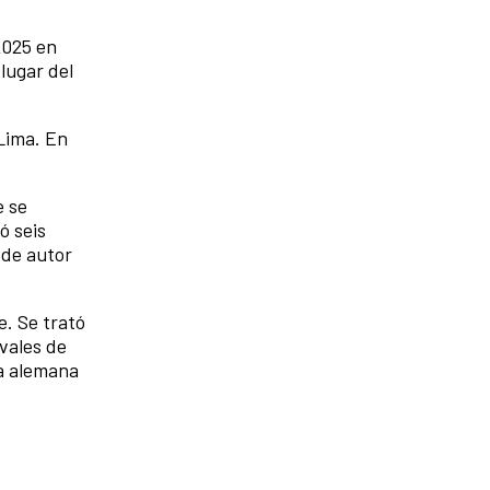
2025 en
 lugar del
 Lima. En
e se
ó seis
 de autor
. Se trató
vales de
la alemana