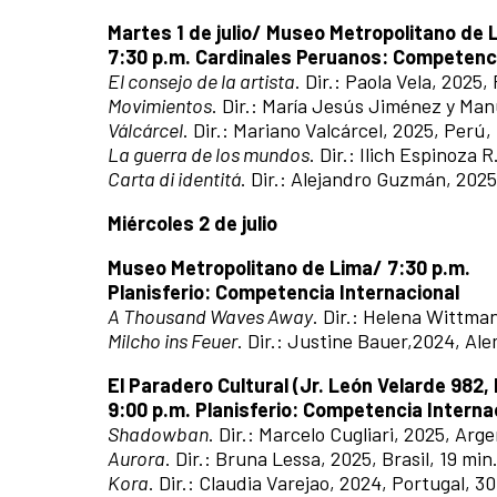
Martes 1 de julio/ Museo Metropolitano de 
7:30 p.m. Cardinales Peruanos: Competenc
El consejo de la artista
. Dir.: Paola Vela, 2025,
Movimientos
. Dir.: María Jesús Jiménez y Man
Válcárcel
. Dir.: Mariano Valcárcel, 2025, Perú,
La guerra de los mundos
. Dir.: Ilich Espinoza 
Carta di identitá
. Dir.: Alejandro Guzmán, 2025
Miércoles 2 de julio
Museo Metropolitano de Lima/ 7:30 p.m.
Planisferio: Competencia Internacional
A Thousand Waves Away
. Dir.: Helena Wittma
Milcho ins Feuer
. Dir.: Justine Bauer,2024, Ale
El Paradero Cultural (Jr. León Velarde 982, 
9:00 p.m. Planisferio: Competencia Interna
Shadowban
. Dir.: Marcelo Cugliari, 2025, Arg
Aurora
. Dir.: Bruna Lessa, 2025, Brasil, 19 min
Kora
. Dir.: Claudia Varejao, 2024, Portugal, 30