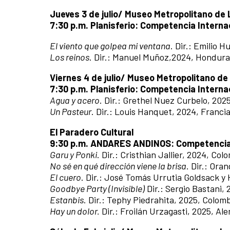
Jueves 3 de julio/ Museo Metropolitano de
7:30 p.m. Planisferio: Competencia Interna
El viento que golpea mi ventana
. Dir.: Emilio 
Los reinos
. Dir.: Manuel Muñoz,2024, Hondura
Viernes 4 de julio/ Museo Metropolitano de
7:30 p.m. Planisferio: Competencia Interna
Agua y acero
. Dir.: Grethel Nuez Curbelo, 202
Un Pasteur
. Dir.: Louis Hanquet, 2024, Francia
El Paradero Cultural
9:30 p.m. ANDARES ANDINOS: Competencia 
Garu y Ponki
. Dir.: Cristhian Jallier, 2024, Col
No sé en qué dirección viene la brisa
. Dir.: Ora
El cuero
. Dir.: José Tomás Urrutia Goldsack y
Goodbye Party (Invisible)
Dir.: Sergio Bastani, 
Estanbis
. Dir.: Tephy Piedrahita, 2025, Colom
Hay un dolor.
Dir.: Froilán Urzagasti, 2025, Al