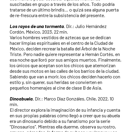
suscitadas en grupo a través de los años. Todo podría
tratarse de un último brindis… o quizá sea alguna puerta
de re-frescura entre la subsistencia del presente.
Los rayos de una tormenta
. Dir.: Julio Hernández
Cordón, México, 2023, 22 min.
Varios hombres vestidos de aztecas que se dedican
hacer limpias espirituales en el centro de la Ciudad de
México, deciden recrear la batalla del Árbol de la Noche
Triste. Pero nadie quiere representar a Hernán Cortés, en
esa noche que lloró por sus amigos muertos. Finalmente,
los únicos que aceptan son los chicos que atemorizan
desde sus motos en las calles de los barrios de la ciudad.
Sabiendo que van a morir, los chicos deciden hacerlo con
estilo y, sin querer, sus heridas se convierten en
pequeños homenajes al cine de clase B de Asia.
Dinoabuela
.
Dir.: Marco Díaz Gonzáles, Chile, 2022, 10
min.
El director explora la imaginación de su infancia y cuenta
en sus propias palabras cómo llegó a creer que su abuela
era un dinosaurio debido a su fanatismo por la serie
“Dinosaurios”. Mientras ella duerme, observa su rostro,