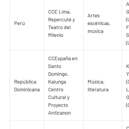
A
CCE Lima,
G
Artes
Repercuté y
(
Perú
escénicas,
Teatro del
F
música
Milenio
S
(
CCEspaña en
Santo
K
Domingo,
Y
República
Kalunga
Música,
(
Dominicana
Centro
literatura
L
Cultural y
O
Proyecto
(
Anticanon
C