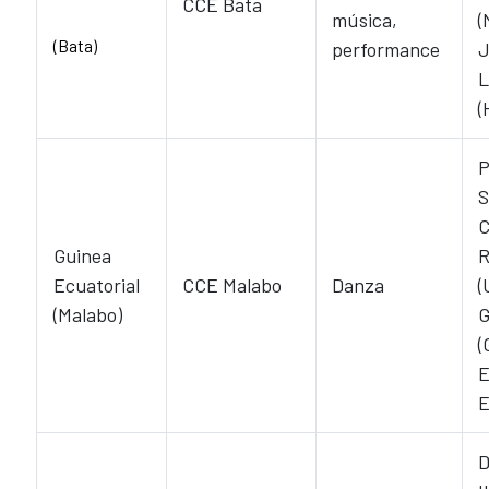
CCE Bata
música,
(
(Bata)
performance
J
L
(
P
S
C
Guinea
R
Ecuatorial
CCE Malabo
Danza
(
(Malabo)
G
(
E
E
D