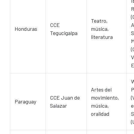
I
R
(
Teatro,
CCE
A
Honduras
música,
Tegucigalpa
S
literatura
M
(
V
E
W
Artes del
P
CCE Juan de
movimiento,
(
Paraguay
Salazar
música,
e
oralidad
S
(