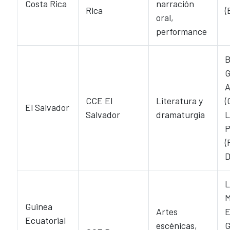
Costa Rica
narración
Rica
(
oral,
performance
B
G
A
CCE El
Literatura y
(
El Salvador
Salvador
dramaturgia
L
P
(
D
L
M
Guinea
Artes
E
Ecuatorial
escénicas,
G