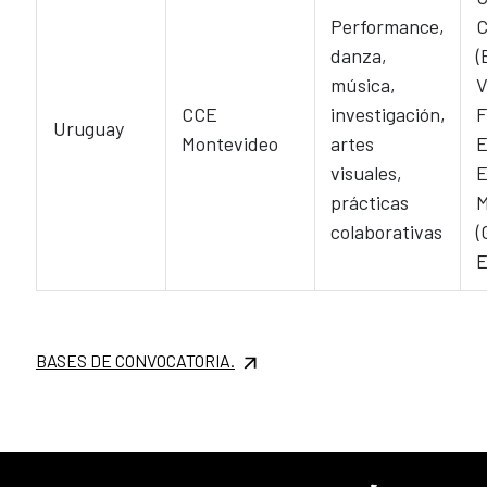
Performance,
C
danza,
(
música,
V
CCE
investigación,
F
Uruguay
Montevideo
artes
E
visuales,
E
prácticas
M
colaborativas
(
E
BASES DE CONVOCATORIA.