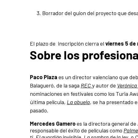
Borrador del guion del proyecto que desa
El plazo de inscripción cierra el
viernes 5 de 
Sobre los profesion
Paco Plaza
es un director valenciano que de
Balagueró, de la saga
REC
y autor de
Verónica
nominaciones en festivales como los Turia Awa
última película,
La abuela
, se ha presentado e
pasado.
Mercedes Gamero
es la directora general d
responsable del éxito de películas como
Palmer
ti
,
El guardián invisible
,
La sombra de la ley
, o
C