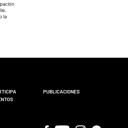
ipación
le,
o la
RTICIPA
PUBLICACIONES
ENTOS