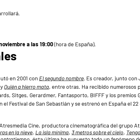
rrollará.
noviembre a las 19:00
(hora de España).
ales
butó en 2001 con
El segundo nombre
.
Es creador, junto con
y
Quién a hierro mata
, entre otras. Ha recibido numerosos 
rds, Sitges, Gerardmer, Fantasporto, BIFFF y los premios 
n el Festival de San Sebastián y se estrenó en España el 22
e Atresmedia Cine, productora cinematográfica del grupo A
as en la nieve
,
La isla mínima
,
3 metros sobre el cielo
,
Tengo
ontratiempo
, ésta última ha supuesto todo un fenómeno 