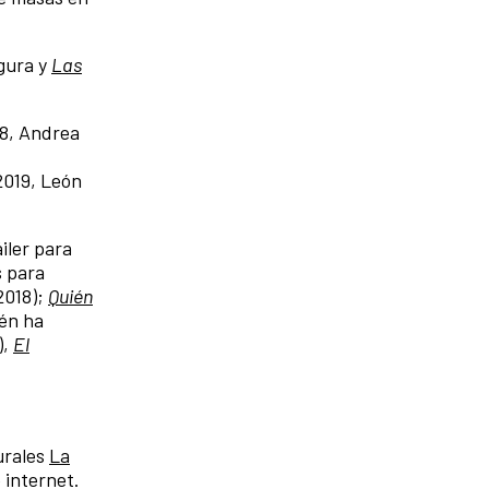
gura y
Las
8, Andrea
2019, León
áiler para
s para
2018);
Quién
ién ha
),
El
urales
La
 internet.