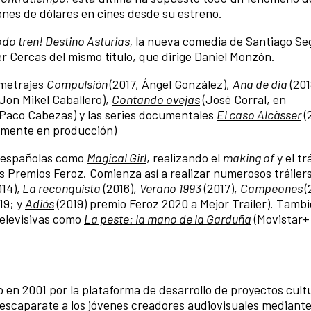
ones de dólares en cines desde su estreno.
odo tren! Destino Asturias
,
la nueva comedia de Santiago Se
er Cercas del mismo título, que dirige Daniel Monzón.
ometrajes
Compulsión
(2017, Ángel González),
Ana de día
(201
 Jon Mikel Caballero),
Contando ovejas
(José Corral, en
 Paco Cabezas) y las series documentales
El caso Alcàsser
(
almente en producción)
s españolas como
Magical Girl
, realizando el
making of
y el tr
os Premios Feroz. Comienza así a realizar numerosos tráiler
14),
La reconquista
(2016),
Verano 1993
(2017),
Campeones
(
19; y
Adiós
(2019) premio Feroz 2020 a Mejor Trailer). Tamb
televisivas como
La peste: la mano de la Garduña
(Movistar+
o en 2001 por la plataforma de desarrollo de proyectos cult
e escaparate a los jóvenes creadores audiovisuales mediante