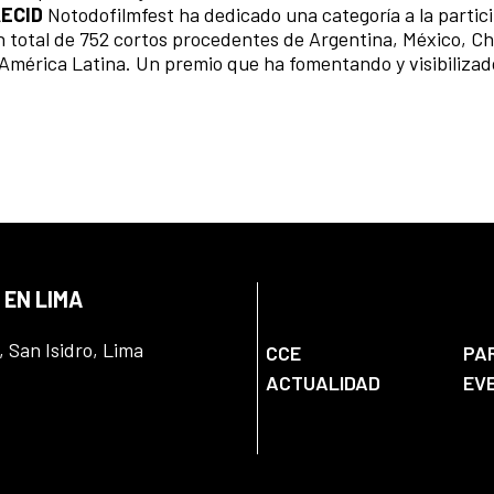
AECID
Notodofilmfest ha dedicado una categoría a la partic
 total de 752 cortos procedentes de Argentina, México, Chi
 América Latina. Un premio que ha fomentando y visibilizad
 EN LIMA
, San Isidro, Lima
CCE
PA
ACTUALIDAD
EV