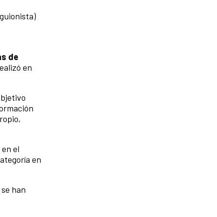
guionista)
as de
realizó en
bjetivo
formación
ropio,
 en el
categoría en
 se han