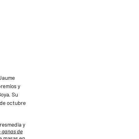
 Jaume
premios y
Goya. Su
 de octubre
tresmedia y
 ganas de
de masas en