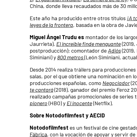
China, donde lleva recaudados más de 30 mill
Este año ha producido entre otros títulos
¡A t
leyes de la frontera
, basada en la obra de Javi
Miguel Ángel Trudu es
montador de los larg
Jaurrieta),
El increíble finde menguante
(2019,
postproducción); comontador de
Adiós
(2019,
Siminiani) y
800 metros
(León Siminiani, actu
Desde 2014 realiza tráilers para produccione
salas, por el que obtiene una nominación en l
producciones españolas, como
Negociador
(20
te cantará
(2018), ganador del premio Feroz 20
realizado campañas promocionales de series 
pionero
(HBO) y
El inocente
(Netflix).
Sobre Notodofilmfest y AECID
Notodofilmfest
es un festival de cine gestad
Fábrica
, con la vocación de apoyar y servir d