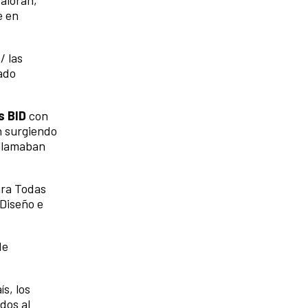
aloran,
e en
/ las
ado
s BID
con
n surgiendo
 llamaban
ara Todas
 Diseño e
de
s, los
dos al