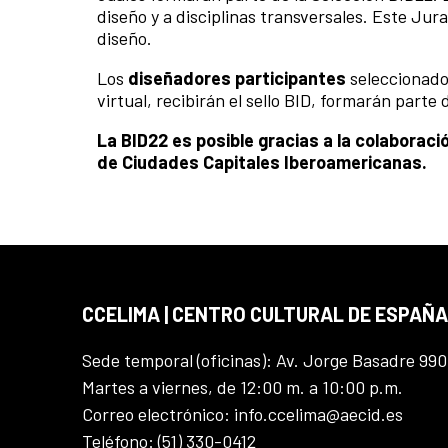
diseño y a disciplinas transversales. Este Jur
diseño.
Los
diseñadores participantes
seleccionados
virtual, recibirán el sello BID, formarán parte
La BID22 es posible gracias a la colaboració
de Ciudades Capitales Iberoamericanas.
CCELIMA | CENTRO CULTURAL DE ESPAÑA
Sede temporal (oficinas): Av. Jorge Basadre 990
Martes a viernes, de 12:00 m. a 10:00 p.m.
Correo electrónico: info.ccelima@aecid.es
Teléfono: (51) 330-0412