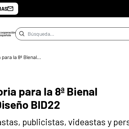
IAS
Barra de búsqueda
Abierta la convocatoria para la 8ª Bienal Iberoamericana de Diseño BID22
ria para la 8ª Bienal
Diseño BID22
astas, publicistas, videastas y pe