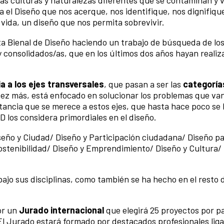
as culturas y naturalezas diferentes que se contaminan y v
a el Diseño que nos acerque, nos identifique, nos dignifiqu
 vida, un diseño que nos permita sobrevivir.
ta Bienal de Diseño haciendo un trabajo de búsqueda de los
consolidados/as, que en los últimos dos años hayan realiz
 a los ejes transversales
, que pasan a ser las
categoría
 vez más, está enfocado en solucionar los problemas que va
ortancia que se merece a estos ejes, que hasta hace poco se
D los considera primordiales en el diseño.
iseño y Ciudad/ Diseño y Participación ciudadana/ Diseño p
ostenibilidad/ Diseño y Emprendimiento/ Diseño y Cultura/
ajo sus disciplinas, como también se ha hecho en el resto 
or un
Jurado internacional
que elegirá 25 proyectos por paí
El Jurado estará formado por destacados profesionales liga