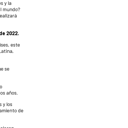
s y la
del mundo?
ealizará
de 2022.
íses, este
Latina,
ue se
ño
tos años.
 y los
vamiento de