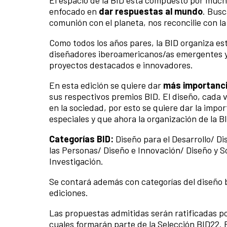
El espacio de la BID está compuesto por much
enfocado en
dar respuestas al mundo
. Busc
comunión con el planeta, nos reconcilie con la
Como todos los años pares, la BID organiza es
diseñadores iberoamericanos/as emergentes y 
proyectos destacados e innovadores.
En esta edición se quiere dar
más importancia
sus respectivos premios BID. El diseño, cada
en la sociedad, por esto se quiere dar la imp
especiales y que ahora la organización de la BI
Categorías BID:
Diseño para el Desarrollo/ D
las Personas/ Diseño e Innovación/ Diseño y S
Investigación.
Se contará además con categorías del diseño b
ediciones.
Las propuestas admitidas serán ratificadas p
cuales formarán parte de la Selección BID22. 