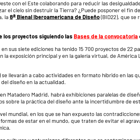
 Oeste con el Este colaborando para reducir las desigualdade
zar el cielo sin destruir la Tierra? ¿Puede posponer el fin 
a
, la
8
Bienal Iberoamericana de Diseño
(BID22), que se r
e los proyectos siguiendo las
Bases de la convocatoria
 en sus siete ediciones ha tenido 15 700 proyectos de 22 pa
la exposición principal y en la galería virtual, de América 
 se llevarán a cabo actividades en formato híbrido en las q
del diseño en la actualidad.
 en Matadero Madrid, habrá exhibiciones paralelas de dise
s sobre la práctica del diseño ante la incertidumbre de es
vel mundial, en los que se han expuesto las contradicciones
s formas de estar en el mundo, que traten de evitar el agra
mica.