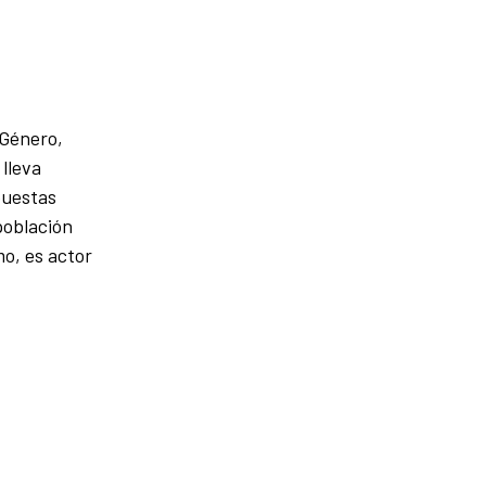
 Género,
lleva
puestas
población
mo, es actor