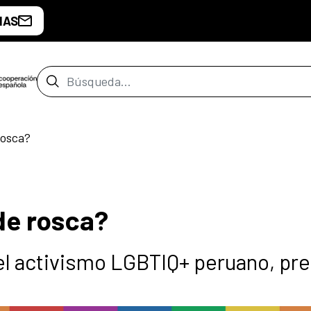
IAS
Barra de búsqueda
rosca?
de rosca?
el activismo LGBTIQ+ peruano, pr