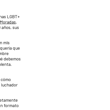
sonas LGBT+
 Moradas
,
0 años, sus
an mis
 quería que
ombre
qué debemos
olenta.
, cómo
y luchador
pletamente
en formato