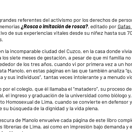
 grandes referentes del activismo por los derechos de per
 memorias
¿Rosca o imitación de rosca?
, editado por
Gafas
xivo de sus experiencias vitales desde su niñez hasta sus 7
s.
 en la incomparable ciudad del Cuzco, en la casa donde viví
a los siete meses de gestación, a pesar de que mi familia no
lrededor de los tres años, cuando vi por primera vez a un h
lata Manolo, en estas páginas en las que también analiza “
ña y sus individuos”, tantas veces intolerante y a menudo vi
o por el colegio, que él llamaba el “matadero”, su proceso de
el ingreso y graduación de la universidad como biólogo y
nto Homosexual de Lima, cuando se convierte en defensor 
su búsqueda de la dignidad y la vida plena.
y frescura de Manolo envuelve cada página de este libro com
s librerías de Lima, así como en impresión bajo demanda y 