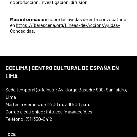
coproducción, investigación, difusión.
Más información
sobre las ayudas de esta convocatoria
en
https://iberescena.org/Lineas-de-Accion/Ayudas-
Concedidas
.
CCELIMA | CENTRO CULTURAL DE ESPAÑA EN
LIMA
Sede temporal (oficinas): Av. Jorge Basadre 990, San Isidro,
Lima
Martes a viernes, de 12:00 m. a 10:00 p.m.
Correo electrónico: info.ccelima@aecid.es
Teléfono: (51) 330-0412
CCE