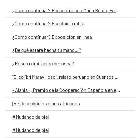
¿Cómo continuar? Encuentro con María Ruido, Fernanda Laguna y Jorge Villacorta
¿Cómo continuar? Esculpir la rabia
¿Cómo continuar? Exposición en línea
¿De qué estará hecha tu mano…?
¿Rosca o imitación de rosca?
“El colibrí Maravilloso", relato peruano en Cuentos en Red 2026
«Alanis», Premio de la Cooperación Española en el Festival de San Sebastián
(Re)descubrir los cines africanos
#Mudando de piel
#Mudando de piel