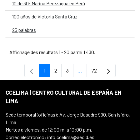
10 de 30: Marina Perezagua en Perú
100 años de Victoria Santa Cruz
25 palabras
Affichage des résultats 1 - 20 parmi 1 430.
1
2
3
...
72
Page
Page
Page
Pages intermédiaires Uti
Page
CCELIMA | CENTRO CULTURAL DE ESPAÑA EN
LIMA
Sede temporal (oficinas): Av. Jorge Basadre 990, San Isidro,
Lima
Martes a viernes, de 12:00 m. a 10:00 p.m.
Correo electrónico: info.ccelima@aecid.es