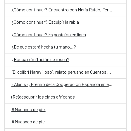
¿Cómo continuar? Encuentro con María Ruido, Fernanda Laguna y Jorge Villacorta
¿Cómo continuar? Esculpir la rabia
¿Cómo continuar? Exposición en línea
¿De qué estará hecha tu mano…?
¿Rosca o imitación de rosca?
“El colibrí Maravilloso", relato peruano en Cuentos en Red 2026
«Alanis», Premio de la Cooperación Española en el Festival de San Sebastián
(Re)descubrir los cines africanos
#Mudando de piel
#Mudando de piel