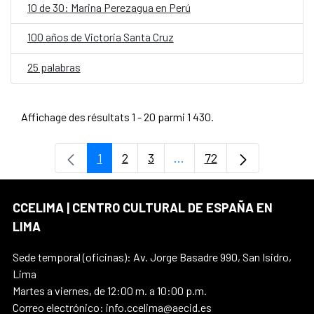
10 de 30: Marina Perezagua en Perú
100 años de Victoria Santa Cruz
25 palabras
Affichage des résultats 1 - 20 parmi 1 430.
1
2
3
...
72
Page
Page
Page
Pages intermédiaires Uti
Page
CCELIMA | CENTRO CULTURAL DE ESPAÑA EN
LIMA
Sede temporal (oficinas): Av. Jorge Basadre 990, San Isidro,
Lima
Martes a viernes, de 12:00 m. a 10:00 p.m.
Correo electrónico: info.ccelima@aecid.es